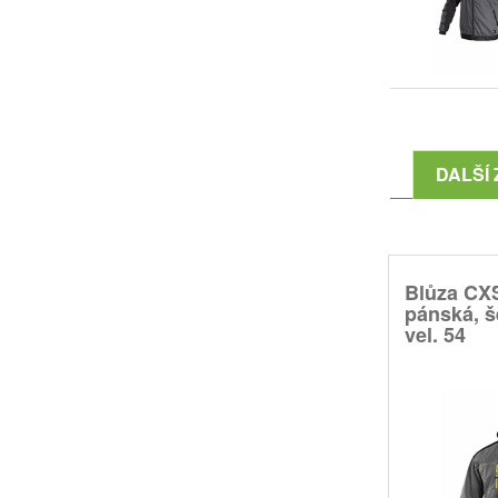
DALŠÍ 
Blůza CX
pánská, š
vel. 54