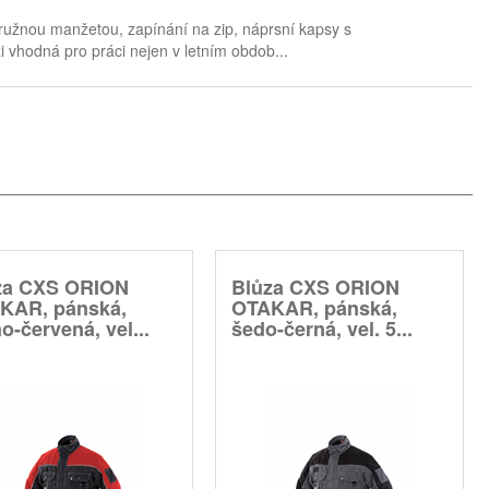
ružnou manžetou, zapínání na zip, náprsní kapsy s
 vhodná pro práci nejen v letním obdob...
za CXS ORION
Blůza CXS ORION
KAR, pánská,
OTAKAR, pánská,
o-červená, vel...
šedo-černá, vel. 5...