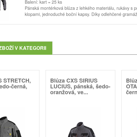
Balení: kart = 25 ks
Pánská montérková blůza z lehkého materiálu, rukávy s p
klopami, jednoduché boční kapsy. Díky odlehčené gramáži
ZBOŽÍ V KATEGORII
S STRETCH,
Blůza CXS SIRIUS
Blů
edo-černá,
LUCIUS, pánská, šedo-
OTA
oranžová, ve...
čern