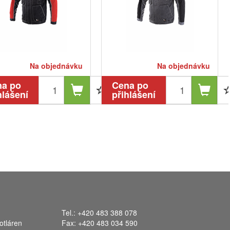
Na objednávku
Na objednávku
na po
Cena po
hlášení
přihlášení
Tel.: +420 483 388 078
otláren
Fax: +420 483 034 590