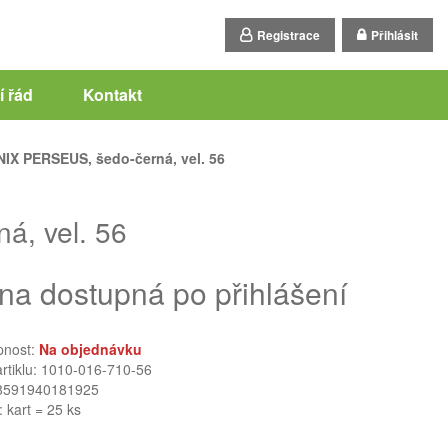
Registrace
Přihlásit
 řád
Kontakt
IX PERSEUS, šedo-černá, vel. 56
, vel. 56
na dostupná po přihlášení
pnost:
Na objednávku
artiklu: 1010-016-710-56
8591940181925
: kart = 25 ks