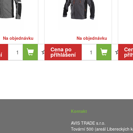
Na objednávku
Na objednávku
Cena po
Ce
í
přihlášení
při
Kontakt
AVIS TRADE s.r.o.
Tovární 500 (areál Libereckých k