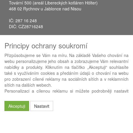
Tovární 500 (areál Libereckých kotláren Hölter)
468 02 Rychnov u Jablonce nad Nisou
IČ: 287 16 248
DIČ: CZ28716248
Tel.: +420 483 388 078
Principy ochrany soukromí
Fax: +420 483 034 590
E-mail:
info@avistrade.cz
Přizpůsobujeme se Vám na míru. Na základě Vašeho chování na
Web:
www.avistrade.cz
webu personalizujeme jeho obsah a zobrazujeme Vám relevantní
nabídky a produkty. Kliknutím na tlačítko „Akceptuji“ souhlasíte
také s využíváním cookies a předáním údajů o chování na webu
pro zobrazení cílené reklamy na sociálních sítích a v reklamních
sítích na dalších webech.
Používáme
ABRA eShop
- nejlepší řešení e-commerce pro náš
Personalizaci a cílenou reklamu si můžete podrobněji nastavit
procesní informační systém
FLORES
.
nebo kdykoli vypnout po kliknutí na tlačítko „Nastavit“.
Akceptuji
Nastavit