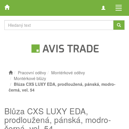
Toggle
Toggl
navigation
navig
Pracovní oděvy
Montérkové oděvy
Montérkové blůzy
Blůza CXS LUXY EDA, prodloužená, pánská, modro-
černá, vel. 54
Blůza CXS LUXY EDA,
prodloužená, pánská, modro-
černá, vel. 54