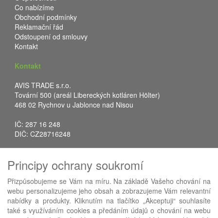
Co nabízíme
Obchodní podmínky
Reklamační řád
Odstoupení od smlouvy
Kontakt
Kontakt
AVIS TRADE s.r.o.
Tovární 500 (areál Libereckých kotláren Hölter)
468 02 Rychnov u Jablonce nad Nisou
IČ: 287 16 248
DIČ: CZ28716248
Tel.: +420 483 388 078
Principy ochrany soukromí
Fax: +420 483 034 590
E-mail:
info@avistrade.cz
Přizpůsobujeme se Vám na míru. Na základě Vašeho chování na
Web:
www.avistrade.cz
webu personalizujeme jeho obsah a zobrazujeme Vám relevantní
nabídky a produkty. Kliknutím na tlačítko „Akceptuji“ souhlasíte
také s využíváním cookies a předáním údajů o chování na webu