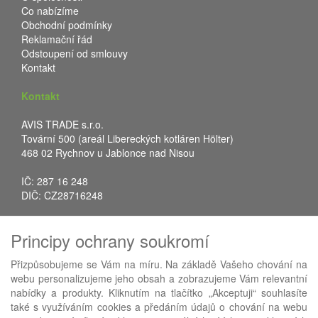
Co nabízíme
Obchodní podmínky
Reklamační řád
Odstoupení od smlouvy
Kontakt
Kontakt
AVIS TRADE s.r.o.
Tovární 500 (areál Libereckých kotláren Hölter)
468 02 Rychnov u Jablonce nad Nisou
IČ: 287 16 248
DIČ: CZ28716248
Tel.: +420 483 388 078
Principy ochrany soukromí
Fax: +420 483 034 590
E-mail:
info@avistrade.cz
Přizpůsobujeme se Vám na míru. Na základě Vašeho chování na
Web:
www.avistrade.cz
webu personalizujeme jeho obsah a zobrazujeme Vám relevantní
nabídky a produkty. Kliknutím na tlačítko „Akceptuji“ souhlasíte
také s využíváním cookies a předáním údajů o chování na webu