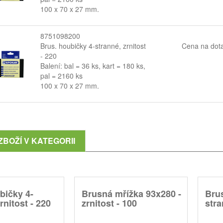
100 x 70 x 27 mm.
8751098200
Brus. houbičky 4-stranné, zrnitost
Cena na dot
- 220
Balení: bal = 36 ks, kart = 180 ks,
pal = 2160 ks
100 x 70 x 27 mm.
ZBOŽÍ V KATEGORII
bičky 4-
Brusná mřížka 93x280 -
Brus
rnitost - 220
zrnitost - 100
stra