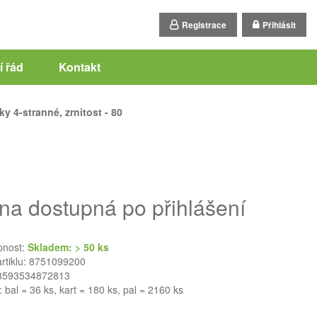
Registrace
Přihlásit
 řád
Kontakt
y 4-stranné, zrnitost - 80
na dostupná po přihlášení
pnost:
Skladem: > 50 ks
artiklu: 8751099200
8593534872813
: bal = 36 ks, kart = 180 ks, pal = 2160 ks