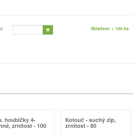
az
Skladem: > 100 ks
. houbičky 4-
Kotouč - suchý zip,
nné, zrnitost - 100
zrnitost - 80