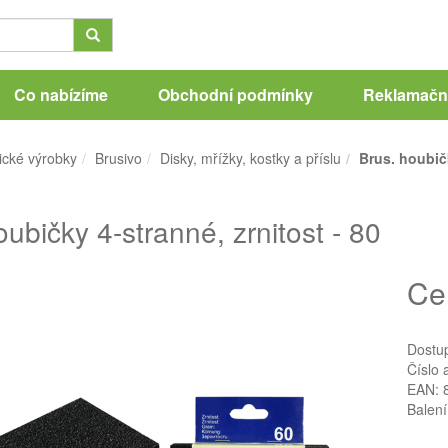
Co nabízíme
Obchodní podmínky
Reklamační
ické výrobky
Brusivo
Disky, mřížky, kostky a příslu
Brus. houbičk
oubičky 4-stranné, zrnitost - 80
Ce
Dostu
Číslo 
EAN: 
Balení