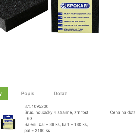
y
Popis
Dotaz
8751095200
Brus. houbičky 4-stranné, zrnitost
Cena na dot
- 60
Balení: bal = 36 ks, kart = 180 ks,
pal = 2160 ks