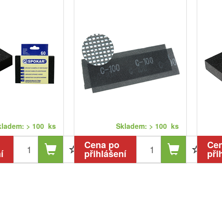
kladem: > 100 ks
Skladem: > 100 ks
Cena po
Ce
í
přihlášení
při