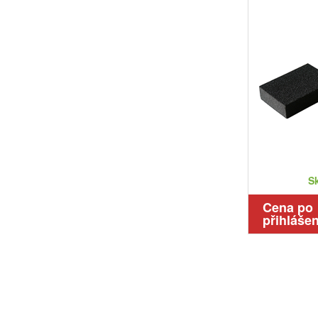
S
Cena po
přihlášen