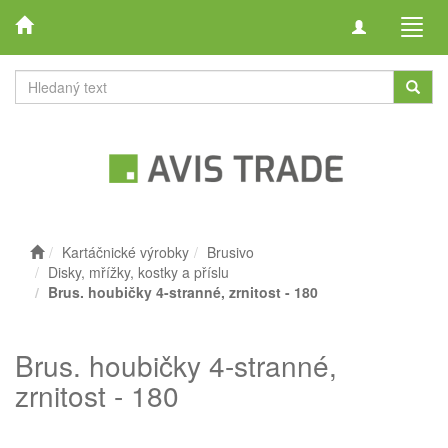
Toggle
Toggl
navigation
navig
Kartáčnické výrobky
Brusivo
Disky, mřížky, kostky a příslu
Brus. houbičky 4-stranné, zrnitost - 180
Brus. houbičky 4-stranné,
zrnitost - 180