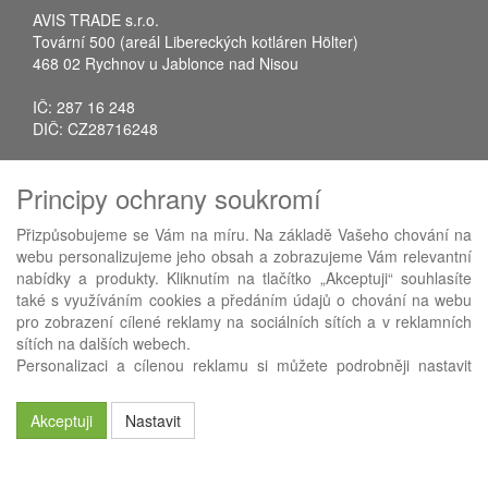
AVIS TRADE s.r.o.
Tovární 500 (areál Libereckých kotláren Hölter)
468 02 Rychnov u Jablonce nad Nisou
IČ: 287 16 248
DIČ: CZ28716248
Tel.: +420 483 388 078
Principy ochrany soukromí
Fax: +420 483 034 590
E-mail:
info@avistrade.cz
Přizpůsobujeme se Vám na míru. Na základě Vašeho chování na
Web:
www.avistrade.cz
webu personalizujeme jeho obsah a zobrazujeme Vám relevantní
nabídky a produkty. Kliknutím na tlačítko „Akceptuji“ souhlasíte
také s využíváním cookies a předáním údajů o chování na webu
pro zobrazení cílené reklamy na sociálních sítích a v reklamních
sítích na dalších webech.
Používáme
ABRA eShop
- nejlepší řešení e-commerce pro náš
Personalizaci a cílenou reklamu si můžete podrobněji nastavit
procesní informační systém
FLORES
.
nebo kdykoli vypnout po kliknutí na tlačítko „Nastavit“.
Akceptuji
Nastavit