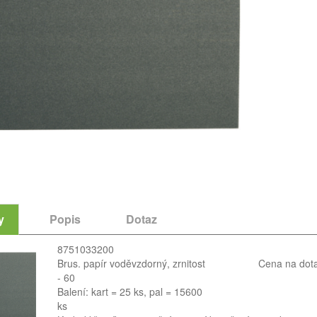
y
Popis
Dotaz
8751033200
Brus. papír voděvzdorný, zrnitost
Cena na dot
- 60
Balení: kart = 25 ks, pal = 15600
ks