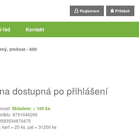
Registrace
Přihlásit
 řád
Kontakt
ný, zrnitost - 600
na dostupná po přihlášení
pnost:
Skladem: > 100 ks
artiklu: 8751046200
8593534870475
: kart = 25 ks, pal = 31200 ks