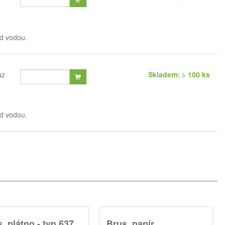
od vodou.
az
Skladem: > 100 ks
od vodou.
. plátno - typ 637,
Brus. papír