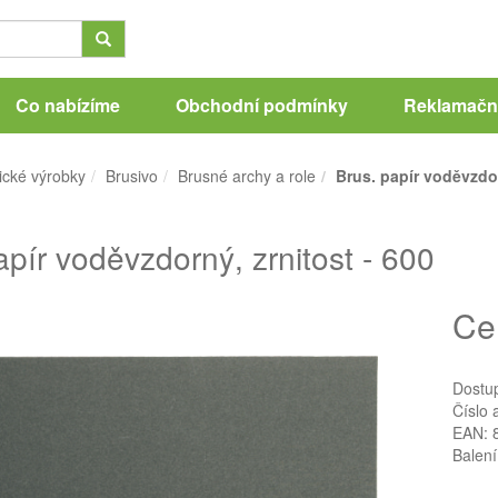
Co nabízíme
Obchodní podmínky
Reklamační
ické výrobky
Brusivo
Brusné archy a role
Brus. papír voděvzdor
apír voděvzdorný, zrnitost - 600
Ce
Dostu
Číslo 
EAN: 
Balení