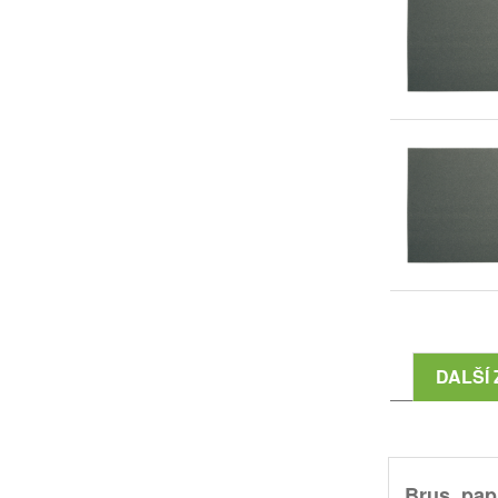
DALŠÍ 
Brus. papí