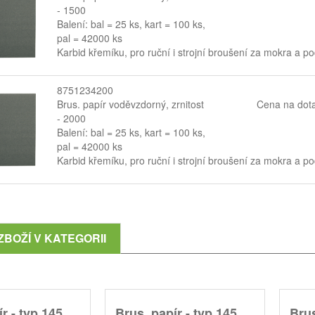
- 1500
Balení: bal = 25 ks, kart = 100 ks,
pal = 42000 ks
Karbid křemíku, pro ruční i strojní broušení za mokra a p
8751234200
Brus. papír voděvzdorný, zrnitost
Cena na dot
- 2000
Balení: bal = 25 ks, kart = 100 ks,
pal = 42000 ks
Karbid křemíku, pro ruční i strojní broušení za mokra a p
ZBOŽÍ V KATEGORII
r - typ 145,
Brus. papír - typ 145,
Brus