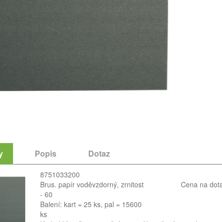
y
Popis
Dotaz
8751033200
Brus. papír voděvzdorný, zrnitost
Cena na dot
- 60
Balení: kart = 25 ks, pal = 15600
ks