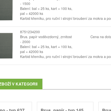
- 1500
Balení: bal = 25 ks, kart = 100 ks,
pal = 42000 ks
Karbid křemíku, pro ruční i strojní broušení za mokra a p
8751234200
Brus. papír voděvzdorný, zrnitost
Cena na dot
- 2000
Balení: bal = 25 ks, kart = 100 ks,
pal = 42000 ks
Karbid křemíku, pro ruční i strojní broušení za mokra a p
ZBOŽÍ V KATEGORII
no - typ 637,
Brus. papír - typ 145,
Brus