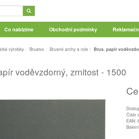
Co nabízíme
Obchodní podmínky
Reklamační
ické výrobky
Brusivo
Brusné archy a role
Brus. papír voděvzdor
apír voděvzdorný, zrnitost - 1500
Ce
Dostu
Číslo 
EAN: 
Balení