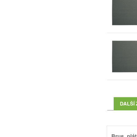
DALŠÍ 
Brus. plát