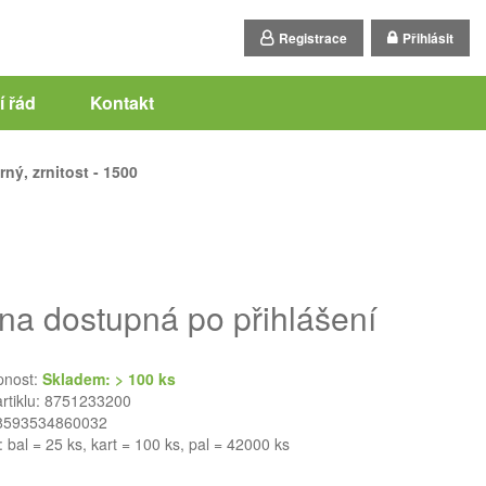
Registrace
Přihlásit
 řád
Kontakt
ný, zrnitost - 1500
na dostupná po přihlášení
pnost:
Skladem: > 100 ks
artiklu: 8751233200
8593534860032
: bal = 25 ks, kart = 100 ks, pal = 42000 ks