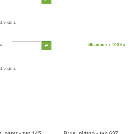
od vodou.
az
Skladem: > 100 ks
od vodou.
. papír - typ 145,
Brus. plátno - typ 637,