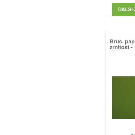
DALŠÍ 
Brus. papí
zrnitost -