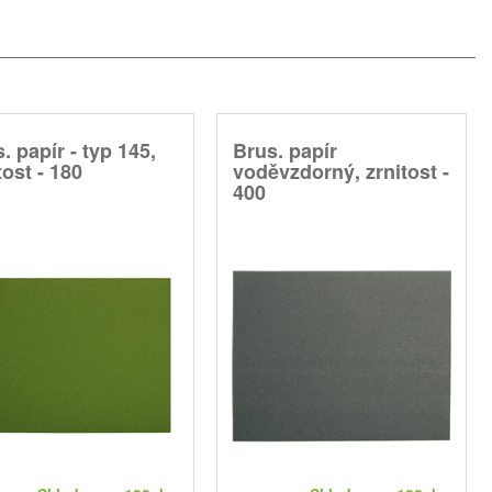
. papír - typ 145,
Brus. papír
tost - 180
voděvzdorný, zrnitost -
400