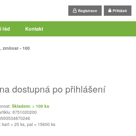
Registrace
Přihlásit
 řád
Kontakt
, zrnitost - 100
na dostupná po přihlášení
pnost:
Skladem: > 100 ks
artiklu: 8751020200
8593534870246
: kart = 25 ks, pal = 15600 ks