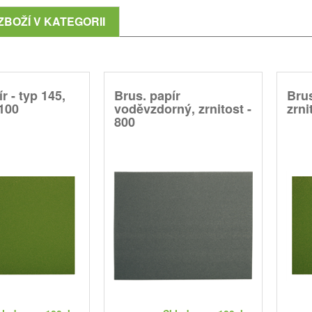
ZBOŽÍ V KATEGORII
r - typ 145,
Brus. papír
Brus
 100
voděvzdorný, zrnitost -
zrni
800