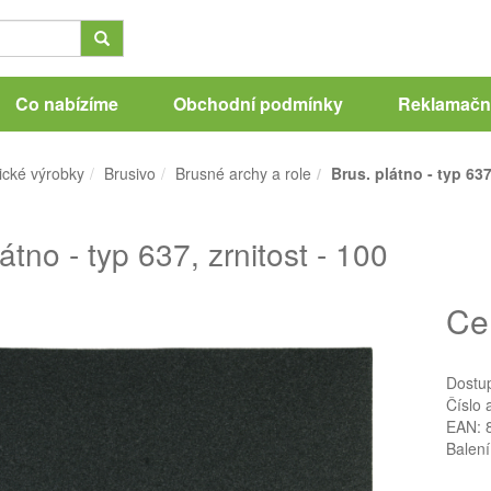
Co nabízíme
Obchodní podmínky
Reklamační
ické výrobky
Brusivo
Brusné archy a role
Brus. plátno - typ 637
átno - typ 637, zrnitost - 100
Ce
Dostu
Číslo 
EAN: 
Balení