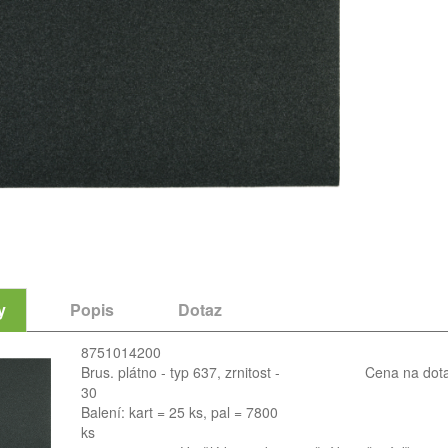
y
Popis
Dotaz
8751014200
Brus. plátno - typ 637, zrnitost -
Cena na dot
30
Balení: kart = 25 ks, pal = 7800
ks