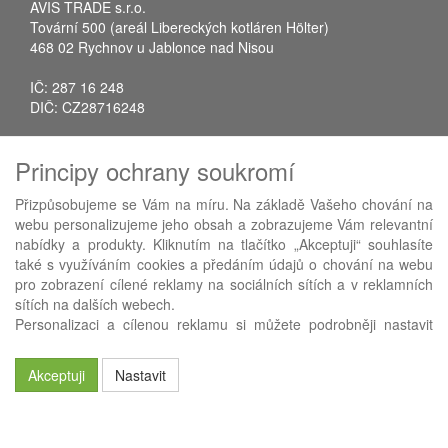
AVIS TRADE s.r.o.
Tovární 500 (areál Libereckých kotláren Hölter)
468 02 Rychnov u Jablonce nad Nisou
IČ: 287 16 248
DIČ: CZ28716248
Tel.: +420 483 388 078
Principy ochrany soukromí
Fax: +420 483 034 590
E-mail:
info@avistrade.cz
Přizpůsobujeme se Vám na míru. Na základě Vašeho chování na
Web:
www.avistrade.cz
webu personalizujeme jeho obsah a zobrazujeme Vám relevantní
nabídky a produkty. Kliknutím na tlačítko „Akceptuji“ souhlasíte
také s využíváním cookies a předáním údajů o chování na webu
pro zobrazení cílené reklamy na sociálních sítích a v reklamních
sítích na dalších webech.
Používáme
ABRA eShop
- nejlepší řešení e-commerce pro náš
Personalizaci a cílenou reklamu si můžete podrobněji nastavit
procesní informační systém
FLORES
.
nebo kdykoli vypnout po kliknutí na tlačítko „Nastavit“.
Akceptuji
Nastavit