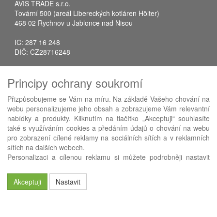
AVIS TRADE s.r.o.
Tovární 500 (areál Libereckých kotláren Hölter)
468 02 Rychnov u Jablonce nad Nisou
IČ: 287 16 248
DIČ: CZ28716248
Tel.: +420 483 388 078
Principy ochrany soukromí
Fax: +420 483 034 590
E-mail:
info@avistrade.cz
Přizpůsobujeme se Vám na míru. Na základě Vašeho chování na
Web:
www.avistrade.cz
webu personalizujeme jeho obsah a zobrazujeme Vám relevantní
nabídky a produkty. Kliknutím na tlačítko „Akceptuji“ souhlasíte
také s využíváním cookies a předáním údajů o chování na webu
pro zobrazení cílené reklamy na sociálních sítích a v reklamních
sítích na dalších webech.
Používáme
ABRA eShop
- nejlepší řešení e-commerce pro náš
Personalizaci a cílenou reklamu si můžete podrobněji nastavit
procesní informační systém
FLORES
.
nebo kdykoli vypnout po kliknutí na tlačítko „Nastavit“.
Akceptuji
Nastavit