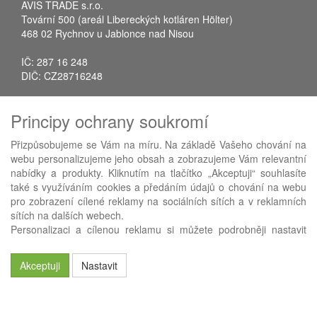
AVIS TRADE s.r.o.
Tovární 500 (areál Libereckých kotláren Hölter)
468 02 Rychnov u Jablonce nad Nisou
IČ: 287 16 248
DIČ: CZ28716248
Tel.: +420 483 388 078
Principy ochrany soukromí
Fax: +420 483 034 590
E-mail:
info@avistrade.cz
Přizpůsobujeme se Vám na míru. Na základě Vašeho chování na
Web:
www.avistrade.cz
webu personalizujeme jeho obsah a zobrazujeme Vám relevantní
nabídky a produkty. Kliknutím na tlačítko „Akceptuji“ souhlasíte
také s využíváním cookies a předáním údajů o chování na webu
pro zobrazení cílené reklamy na sociálních sítích a v reklamních
sítích na dalších webech.
Používáme
ABRA eShop
- nejlepší řešení e-commerce pro náš
Personalizaci a cílenou reklamu si můžete podrobněji nastavit
procesní informační systém
FLORES
.
nebo kdykoli vypnout po kliknutí na tlačítko „Nastavit“.
Akceptuji
Nastavit