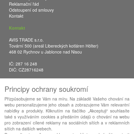
Reklamační řád
Odstoupení od smlouvy
Kontakt
Kontakt
AVIS TRADE s.r.o.
Tovární 500 (areál Libereckých kotláren Hölter)
468 02 Rychnov u Jablonce nad Nisou
IČ: 287 16 248
DIČ: CZ28716248
Tel.: +420 483 388 078
Principy ochrany soukromí
Fax: +420 483 034 590
E-mail:
info@avistrade.cz
Přizpůsobujeme se Vám na míru. Na základě Vašeho chování na
Web:
www.avistrade.cz
webu personalizujeme jeho obsah a zobrazujeme Vám relevantní
nabídky a produkty. Kliknutím na tlačítko „Akceptuji“ souhlasíte
také s využíváním cookies a předáním údajů o chování na webu
pro zobrazení cílené reklamy na sociálních sítích a v reklamních
sítích na dalších webech.