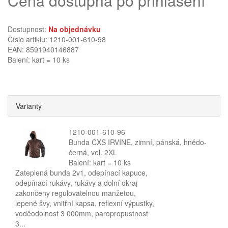
Cena dostupná po přihlášení
Dostupnost:
Na objednávku
Číslo artiklu: 1210-001-610-98
EAN: 8591940146887
Balení: kart = 10 ks
Varianty
1210-001-610-96
Bunda CXS IRVINE, zimní, pánská, hnědo-
černá, vel. 2XL
Balení: kart = 10 ks
Zateplená bunda 2v1, odepínací kapuce,
odepínací rukávy, rukávy a dolní okraj
zakončeny regulovatelnou manžetou,
lepené švy, vnitřní kapsa, reflexní výpustky,
voděodolnost 3 000mm, paropropustnost
3...