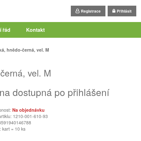
Registrace
Přihlásit
 řád
Kontakt
á, hnědo-černá, vel. M
erná, vel. M
na dostupná po přihlášení
pnost:
Na objednávku
artiklu: 1210-001-610-93
8591940146788
: kart = 10 ks