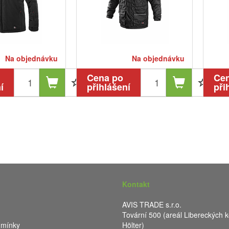
Na objednávku
Na objednávku
Cena po
Ce
í
přihlášení
při
Kontakt
AVIS TRADE s.r.o.
Tovární 500 (areál Libereckých k
dmínky
Hölter)