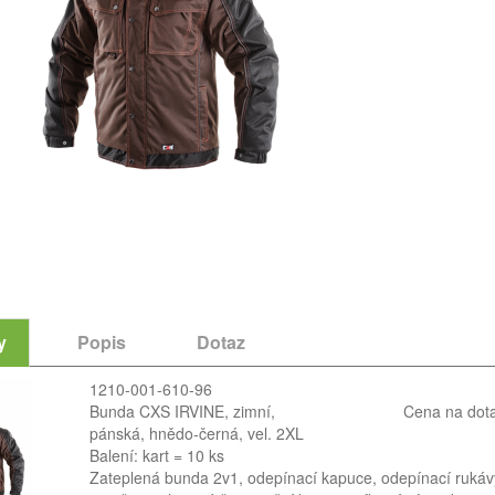
y
Popis
Dotaz
1210-001-610-96
Bunda CXS IRVINE, zimní,
Cena na dot
pánská, hnědo-černá, vel. 2XL
Balení: kart = 10 ks
Zateplená bunda 2v1, odepínací kapuce, odepínací rukávy