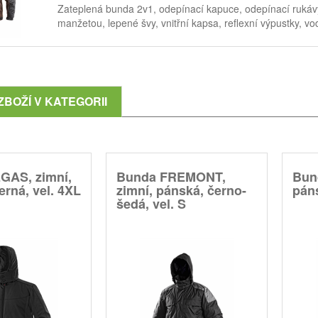
Zateplená bunda 2v1, odepínací kapuce, odepínací rukávy
manžetou, lepené švy, vnitřní kapsa, reflexní výpustky, 
ZBOŽÍ V KATEGORII
GAS, zimní,
Bunda FREMONT,
Bun
erná, vel. 4XL
zimní, pánská, černo-
páns
šedá, vel. S