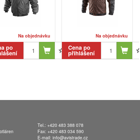
Na objednávku
Na objednávku
na po
Cena po
hlášení
přihlášení
Tel.: +420 483 388 078
otláren
Fax: +420 483 034 590
E-mail:
info@avistrade.cz