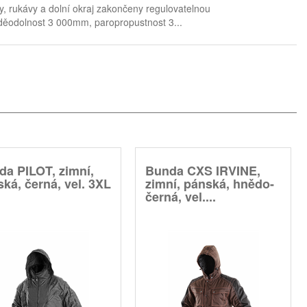
, rukávy a dolní okraj zakončeny regulovatelnou
voděodolnost 3 000mm, paropropustnost 3...
da PILOT, zimní,
Bunda CXS IRVINE,
ká, černá, vel. 3XL
zimní, pánská, hnědo-
černá, vel....