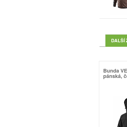
DALŠÍ 
Bunda VE
pánská, č