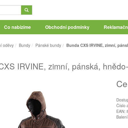
Co nabízíme
Obchodní podmínky
Reklamační
í oděvy
Bundy
Pánské bundy
Bunda CXS IRVINE, zimní, pánsk
XS IRVINE, zimní, pánská, hnědo-č
Ce
Dostu
Číslo 
EAN: 
Balení