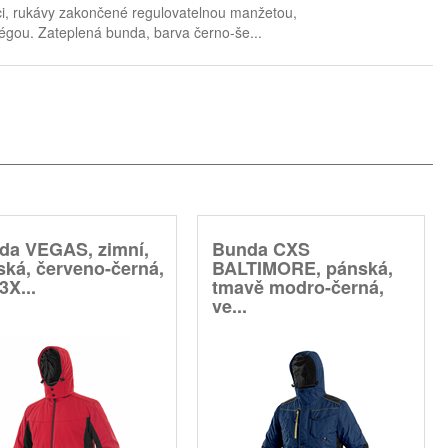
mci, rukávy zakončené regulovatelnou manžetou,
 légou. Zateplená bunda, barva černo-še...
da VEGAS, zimní,
Bunda CXS
ská, červeno-černá,
BALTIMORE, pánská,
3X...
tmavě modro-černá,
ve...