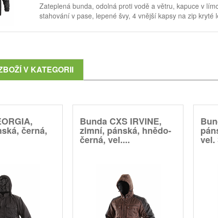
Zateplená bunda, odolná proti vodě a větru, kapuce v lí
stahování v pase, lepené švy, 4 vnější kapsy na zip kryté
ZBOŽÍ V KATEGORII
EORGIA,
Bunda CXS IRVINE,
Bun
nská, černá,
zimní, pánská, hnědo-
pán
černá, vel....
vel. 