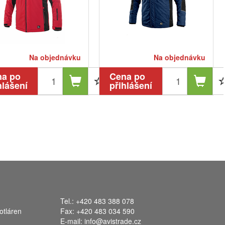
Na objednávku
Na objednávku
na po
Cena po
hlášení
přihlášení
Tel.: +420 483 388 078
otláren
Fax: +420 483 034 590
E-mail:
info@avistrade.cz