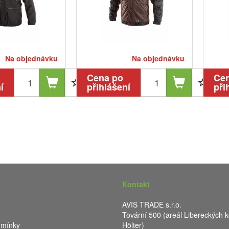
Na objednávku
Na objednávku
Cena po
Ce
í
přihlášení
při
Kontakt
AVIS TRADE s.r.o.
Tovární 500 (areál Libereckých k
dmínky
Hölter)