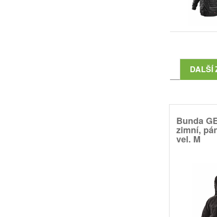
DALŠÍ 
Bunda G
zimní, pá
vel. M