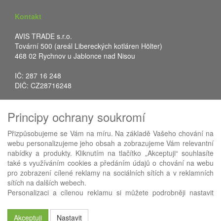
Kontakt
AVIS TRADE s.r.o.
Tovární 500 (areál Libereckých kotláren Hölter)
468 02 Rychnov u Jablonce nad Nisou
IČ: 287 16 248
DIČ: CZ28716248
Tel.: +420 483 388 078
Principy ochrany soukromí
Fax: +420 483 034 590
E-mail:
info@avistrade.cz
Přizpůsobujeme se Vám na míru. Na základě Vašeho chování na
Web:
www.avistrade.cz
webu personalizujeme jeho obsah a zobrazujeme Vám relevantní
nabídky a produkty. Kliknutím na tlačítko „Akceptuji“ souhlasíte
také s využíváním cookies a předáním údajů o chování na webu
pro zobrazení cílené reklamy na sociálních sítích a v reklamních
sítích na dalších webech.
Používáme
ABRA eShop
- nejlepší řešení e-commerce pro náš
Personalizaci a cílenou reklamu si můžete podrobněji nastavit
procesní informační systém
FLORES
.
nebo kdykoli vypnout po kliknutí na tlačítko „Nastavit“.
Akceptuji
Nastavit