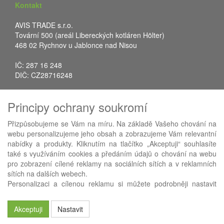
Kontakt
AVIS TRADE s.r.o.
Tovární 500 (areál Libereckých kotláren Hölter)
468 02 Rychnov u Jablonce nad Nisou
IČ: 287 16 248
DIČ: CZ28716248
Tel.: +420 483 388 078
Principy ochrany soukromí
Fax: +420 483 034 590
E-mail:
info@avistrade.cz
Přizpůsobujeme se Vám na míru. Na základě Vašeho chování na
Web:
www.avistrade.cz
webu personalizujeme jeho obsah a zobrazujeme Vám relevantní
nabídky a produkty. Kliknutím na tlačítko „Akceptuji“ souhlasíte
také s využíváním cookies a předáním údajů o chování na webu
pro zobrazení cílené reklamy na sociálních sítích a v reklamních
sítích na dalších webech.
Používáme
ABRA eShop
- nejlepší řešení e-commerce pro náš
Personalizaci a cílenou reklamu si můžete podrobněji nastavit
procesní informační systém
FLORES
.
nebo kdykoli vypnout po kliknutí na tlačítko „Nastavit“.
Akceptuji
Nastavit