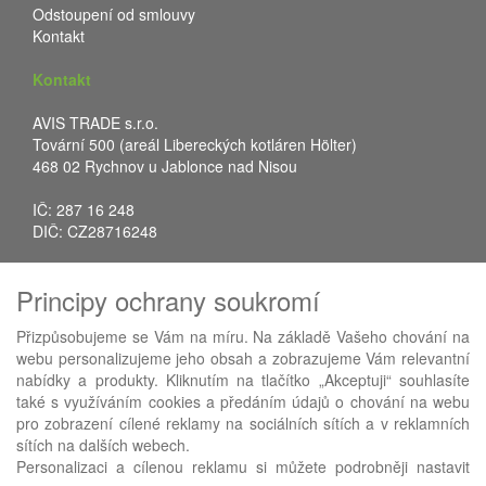
Odstoupení od smlouvy
Kontakt
Kontakt
AVIS TRADE s.r.o.
Tovární 500 (areál Libereckých kotláren Hölter)
468 02 Rychnov u Jablonce nad Nisou
IČ: 287 16 248
DIČ: CZ28716248
Tel.: +420 483 388 078
Principy ochrany soukromí
Fax: +420 483 034 590
E-mail:
info@avistrade.cz
Přizpůsobujeme se Vám na míru. Na základě Vašeho chování na
Web:
www.avistrade.cz
webu personalizujeme jeho obsah a zobrazujeme Vám relevantní
nabídky a produkty. Kliknutím na tlačítko „Akceptuji“ souhlasíte
také s využíváním cookies a předáním údajů o chování na webu
pro zobrazení cílené reklamy na sociálních sítích a v reklamních
sítích na dalších webech.
Používáme
ABRA eShop
- nejlepší řešení e-commerce pro náš
Personalizaci a cílenou reklamu si můžete podrobněji nastavit