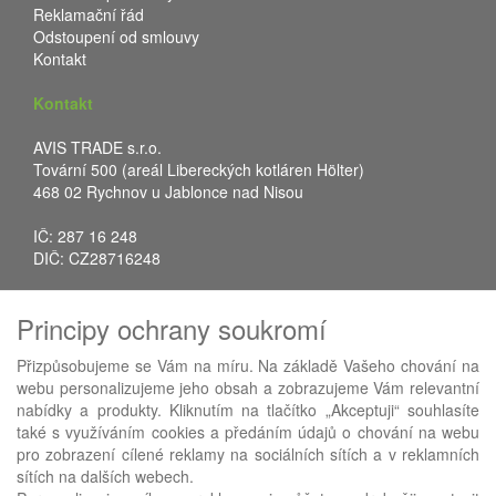
Reklamační řád
Odstoupení od smlouvy
Kontakt
Kontakt
AVIS TRADE s.r.o.
Tovární 500 (areál Libereckých kotláren Hölter)
468 02 Rychnov u Jablonce nad Nisou
IČ: 287 16 248
DIČ: CZ28716248
Tel.: +420 483 388 078
Principy ochrany soukromí
Fax: +420 483 034 590
E-mail:
info@avistrade.cz
Přizpůsobujeme se Vám na míru. Na základě Vašeho chování na
Web:
www.avistrade.cz
webu personalizujeme jeho obsah a zobrazujeme Vám relevantní
nabídky a produkty. Kliknutím na tlačítko „Akceptuji“ souhlasíte
také s využíváním cookies a předáním údajů o chování na webu
pro zobrazení cílené reklamy na sociálních sítích a v reklamních
sítích na dalších webech.