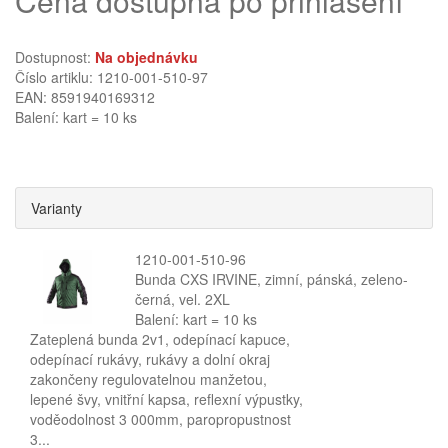
Cena dostupná po přihlášení
Dostupnost:
Na objednávku
Číslo artiklu: 1210-001-510-97
EAN: 8591940169312
Balení: kart = 10 ks
Varianty
1210-001-510-96
Bunda CXS IRVINE, zimní, pánská, zeleno-
černá, vel. 2XL
Balení: kart = 10 ks
Zateplená bunda 2v1, odepínací kapuce,
odepínací rukávy, rukávy a dolní okraj
zakončeny regulovatelnou manžetou,
lepené švy, vnitřní kapsa, reflexní výpustky,
voděodolnost 3 000mm, paropropustnost
3...