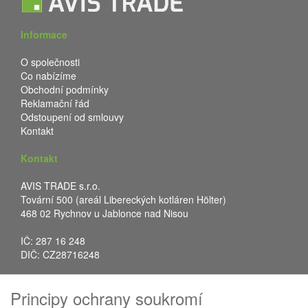
Informace
O společnosti
Co nabízíme
Obchodní podmínky
Reklamační řád
Odstoupení od smlouvy
Kontakt
Kontakt
AVIS TRADE s.r.o.
Tovární 500 (areál Libereckých kotláren Hölter)
468 02 Rychnov u Jablonce nad Nisou
IČ: 287 16 248
DIČ: CZ28716248
Tel.: +420 483 388 078
Principy ochrany soukromí
Fax: +420 483 034 590