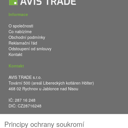
Informace
O společnosti
Co nabízíme
Obchodní podmínky
Reklamační řád
Odstoupení od smlouvy
Kontakt
Kontakt
AVIS TRADE s.r.o.
Tovární 500 (areál Libereckých kotláren Hölter)
468 02 Rychnov u Jablonce nad Nisou
IČ: 287 16 248
DIČ: CZ28716248
Tel.: +420 483 388 078
Principy ochrany soukromí
Fax: +420 483 034 590