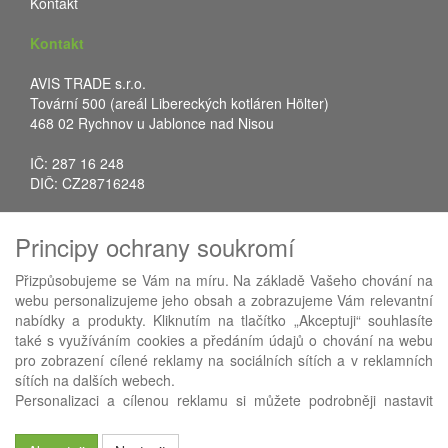
Kontakt
Kontakt
AVIS TRADE s.r.o.
Tovární 500 (areál Libereckých kotláren Hölter)
468 02 Rychnov u Jablonce nad Nisou
IČ: 287 16 248
DIČ: CZ28716248
Tel.: +420 483 388 078
Principy ochrany soukromí
Fax: +420 483 034 590
E-mail:
info@avistrade.cz
Přizpůsobujeme se Vám na míru. Na základě Vašeho chování na
Web:
www.avistrade.cz
webu personalizujeme jeho obsah a zobrazujeme Vám relevantní
nabídky a produkty. Kliknutím na tlačítko „Akceptuji“ souhlasíte
také s využíváním cookies a předáním údajů o chování na webu
pro zobrazení cílené reklamy na sociálních sítích a v reklamních
sítích na dalších webech.
Používáme
ABRA eShop
- nejlepší řešení e-commerce pro náš
Personalizaci a cílenou reklamu si můžete podrobněji nastavit
procesní informační systém
FLORES
.
nebo kdykoli vypnout po kliknutí na tlačítko „Nastavit“.