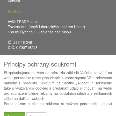
Kontakt
Kontakt
AVIS TRADE s.r.o.
Tovární 500 (areál Libereckých kotláren Hölter)
468 02 Rychnov u Jablonce nad Nisou
IČ: 287 16 248
DIČ: CZ28716248
Tel.: +420 483 388 078
Principy ochrany soukromí
Fax: +420 483 034 590
E-mail:
info@avistrade.cz
Přizpůsobujeme se Vám na míru. Na základě Vašeho chování na
Web:
www.avistrade.cz
webu personalizujeme jeho obsah a zobrazujeme Vám relevantní
nabídky a produkty. Kliknutím na tlačítko „Akceptuji“ souhlasíte
také s využíváním cookies a předáním údajů o chování na webu
pro zobrazení cílené reklamy na sociálních sítích a v reklamních
sítích na dalších webech.
Používáme
ABRA eShop
- nejlepší řešení e-commerce pro náš
Personalizaci a cílenou reklamu si můžete podrobněji nastavit
procesní informační systém
FLORES
.
nebo kdykoli vypnout po kliknutí na tlačítko „Nastavit“.