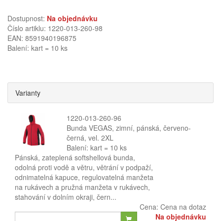
Dostupnost:
Na objednávku
Číslo artiklu: 1220-013-260-98
EAN: 8591940196875
Balení: kart = 10 ks
Varianty
1220-013-260-96
Bunda VEGAS, zimní, pánská, červeno-
černá, vel. 2XL
Balení: kart = 10 ks
Pánská, zateplená softshellová bunda,
odolná proti vodě a větru, větrání v podpaží,
odnimatelná kapuce, regulovatelná manžeta
na rukávech a pružná manžeta v rukávech,
stahování v dolním okraji, čern...
Cena:
Cena na dotaz
Na objednávku