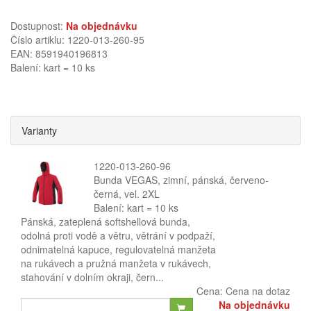
Dostupnost:
Na objednávku
Číslo artiklu: 1220-013-260-95
EAN: 8591940196813
Balení: kart = 10 ks
Varianty
1220-013-260-96
Bunda VEGAS, zimní, pánská, červeno-
černá, vel. 2XL
Balení: kart = 10 ks
Pánská, zateplená softshellová bunda,
odolná proti vodě a větru, větrání v podpaží,
odnimatelná kapuce, regulovatelná manžeta
na rukávech a pružná manžeta v rukávech,
stahování v dolním okraji, čern...
Cena:
Cena na dotaz
Na objednávku