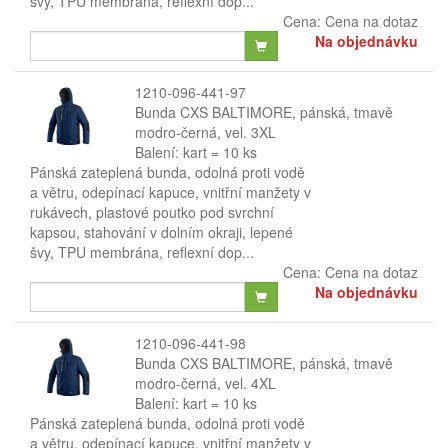
švy, TPU membrána, reflexní dop...
Cena:
Cena na dotaz
Na objednávku
1210-096-441-97
Bunda CXS BALTIMORE, pánská, tmavě
modro-černá, vel. 3XL
Balení: kart = 10 ks
Pánská zateplená bunda, odolná proti vodě
a větru, odepínací kapuce, vnitřní manžety v
rukávech, plastové poutko pod svrchní
kapsou, stahování v dolním okraji, lepené
švy, TPU membrána, reflexní dop...
Cena:
Cena na dotaz
Na objednávku
1210-096-441-98
Bunda CXS BALTIMORE, pánská, tmavě
modro-černá, vel. 4XL
Balení: kart = 10 ks
Pánská zateplená bunda, odolná proti vodě
a větru, odepínací kapuce, vnitřní manžety v