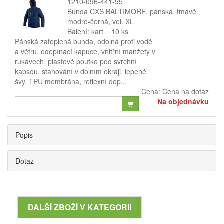
1210-096-441-95
Bunda CXS BALTIMORE, pánská, tmavě
modro-černá, vel. XL
Balení: kart = 10 ks
Pánská zateplená bunda, odolná proti vodě
a větru, odepínací kapuce, vnitřní manžety v
rukávech, plastové poutko pod svrchní
kapsou, stahování v dolním okraji, lepené
švy, TPU membrána, reflexní dop...
Cena:
Cena na dotaz
Na objednávku
Popis
Dotaz
DALŠÍ ZBOŽÍ V KATEGORII