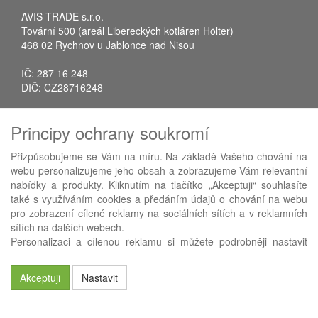
AVIS TRADE s.r.o.
Tovární 500 (areál Libereckých kotláren Hölter)
468 02 Rychnov u Jablonce nad Nisou
IČ: 287 16 248
DIČ: CZ28716248
Tel.: +420 483 388 078
Principy ochrany soukromí
Fax: +420 483 034 590
E-mail:
info@avistrade.cz
Přizpůsobujeme se Vám na míru. Na základě Vašeho chování na
Web:
www.avistrade.cz
webu personalizujeme jeho obsah a zobrazujeme Vám relevantní
nabídky a produkty. Kliknutím na tlačítko „Akceptuji“ souhlasíte
také s využíváním cookies a předáním údajů o chování na webu
pro zobrazení cílené reklamy na sociálních sítích a v reklamních
sítích na dalších webech.
Používáme
ABRA eShop
- nejlepší řešení e-commerce pro náš
Personalizaci a cílenou reklamu si můžete podrobněji nastavit
procesní informační systém
FLORES
.
nebo kdykoli vypnout po kliknutí na tlačítko „Nastavit“.
Akceptuji
Nastavit