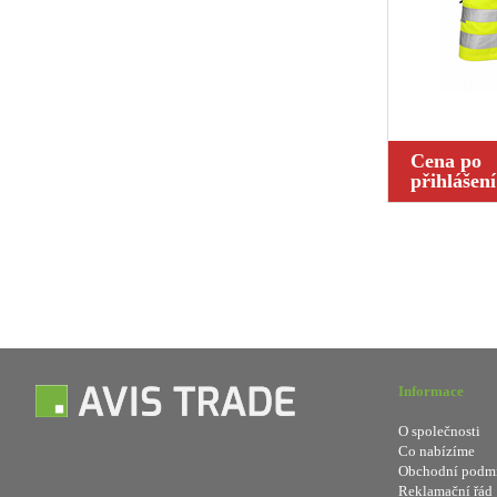
Cena po
přihlášení
Informace
O společnosti
Co nabízíme
Obchodní podm
Reklamační řád