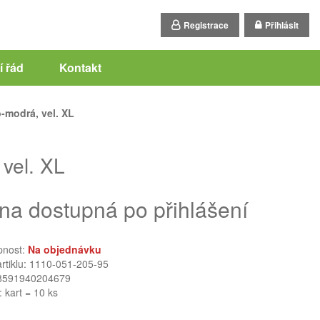
Registrace
Přihlásit
 řád
Kontakt
modrá, vel. XL
vel. XL
na dostupná po přihlášení
pnost:
Na objednávku
artiklu: 1110-051-205-95
8591940204679
: kart = 10 ks