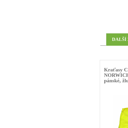
DALŠÍ
Kraťasy 
NORWICH,
pánské, žlu