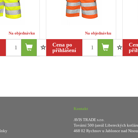
Na objednávku
Na objednávku
Cena po
Cen
přihlášení
při
Kontakt
AVIS TRADE s.r.o.
Tovární 500 (areál Libereckých kotlár
ínky
468 02 Rychnov u Jablonce nad Nisou