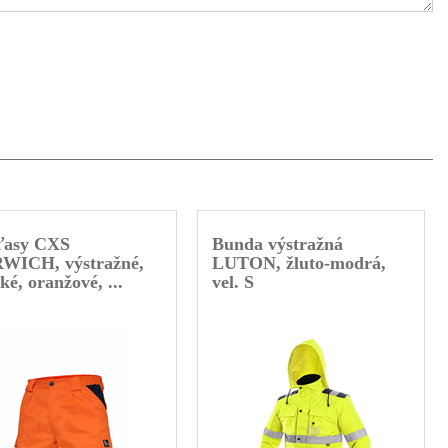
ťasy CXS
Bunda výstražná
WICH, výstražné,
LUTON, žluto-modrá,
ké, oranžové, ...
vel. S