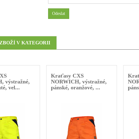
Odeslat
 ZBOŽÍ V KATEGORII
CXS
Kraťasy CXS
Kra
 výstražné,
NORWICH, výstražné,
NOR
té, vel...
pánské, oranžové, ...
páns