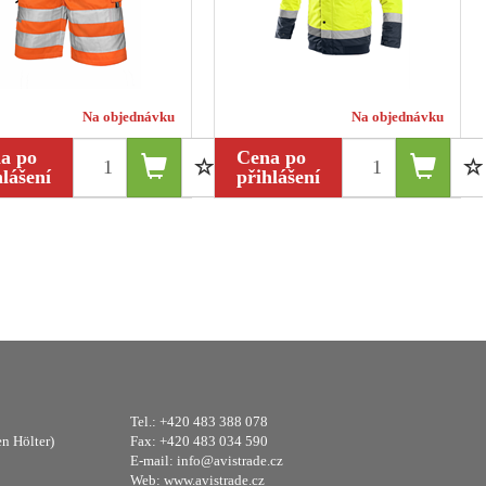
Na objednávku
Na objednávku
a po
Cena po
hlášení
přihlášení
Tel.: +420 483 388 078
en Hölter)
Fax: +420 483 034 590
E-mail:
info@avistrade.cz
Web:
www.avistrade.cz