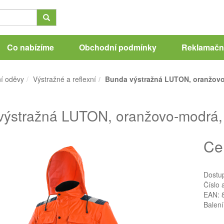
Co nabízíme
Obchodní podmínky
Reklamační
í oděvy
Výstražné a reflexní
Bunda výstražná LUTON, oranžovo-
ýstražná LUTON, oranžovo-modrá, 
Ce
Dostu
Číslo 
EAN: 
Balení