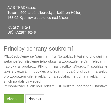
AVIS TRADE s.r.o.
Tovární 500 (areál Libereckých kotláren Hölter)
468 02 Rychnov u Jablonce nad Nisou
IČ: 287 16 248
DIČ: CZ28716248
Tel.: +420 483 388 078
Principy ochrany soukromí
Fax: +420 483 034 590
E-mail:
info@avistrade.cz
Přizpůsobujeme se Vám na míru. Na základě Vašeho chování na
Web:
www.avistrade.cz
webu personalizujeme jeho obsah a zobrazujeme Vám relevantní
nabídky a produkty. Kliknutím na tlačítko „Akceptuji“ souhlasíte
také s využíváním cookies a předáním údajů o chování na webu
pro zobrazení cílené reklamy na sociálních sítích a v reklamních
sítích na dalších webech.
Používáme
ABRA eShop
- nejlepší řešení e-commerce pro náš
Personalizaci a cílenou reklamu si můžete podrobněji nastavit
procesní informační systém
FLORES
.
nebo kdykoli vypnout po kliknutí na tlačítko „Nastavit“.
Akceptuji
Nastavit