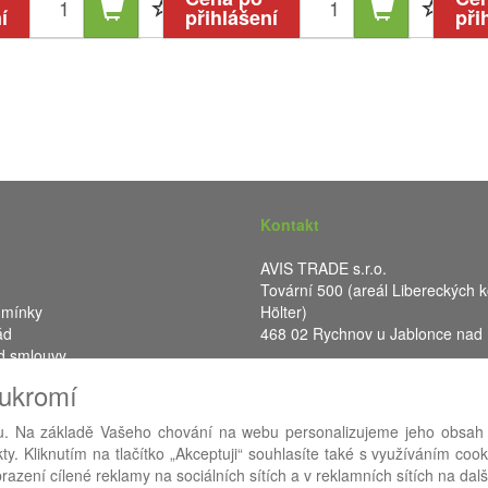
í
přihlášení
při
Kontakt
AVIS TRADE s.r.o.
Tovární 500 (areál Libereckých k
dmínky
Hölter)
ád
468 02 Rychnov u Jablonce nad
d smlouvy
IČ: 287 16 248
oukromí
DIČ: CZ28716248
. Na základě Vašeho chování na webu personalizujeme jeho obsah
y. Kliknutím na tlačítko „Akceptuji“ souhlasíte také s využíváním coo
RA eShop
- nejlepší řešení e-commerce pro náš procesní informační 
azení cílené reklamy na sociálních sítích a v reklamních sítích na dal