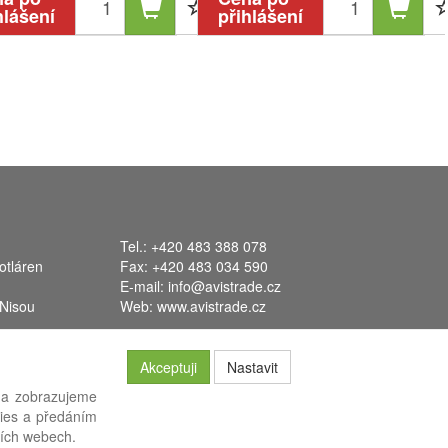
hlášení
přihlášení
Tel.: +420 483 388 078
otláren
Fax: +420 483 034 590
E-mail:
info@avistrade.cz
 Nisou
Web:
www.avistrade.cz
Akceptuji
Nastavit
 a zobrazujeme
kies a předáním
systém
FLORES
.
ších webech.