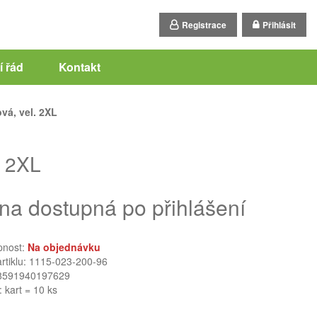
Registrace
Přihlásit
 řád
Kontakt
á, vel. 2XL
. 2XL
na dostupná po přihlášení
pnost:
Na objednávku
artiklu: 1115-023-200-96
8591940197629
: kart = 10 ks