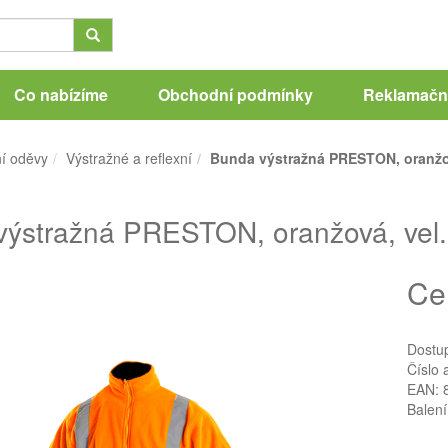
Co nabízíme
Obchodní podmínky
Reklamační
í oděvy
Výstražné a reflexní
Bunda výstražná PRESTON, oranžov
výstražná PRESTON, oranžová, vel
Ce
Dostu
Číslo 
EAN: 
Balení