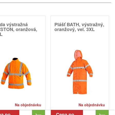
da výstražná
Plášť BATH, výstražný,
STON, oranžová,
oranžový, vel. 3XL
 L
Na objednávku
Na objednávku
na po
Cena po