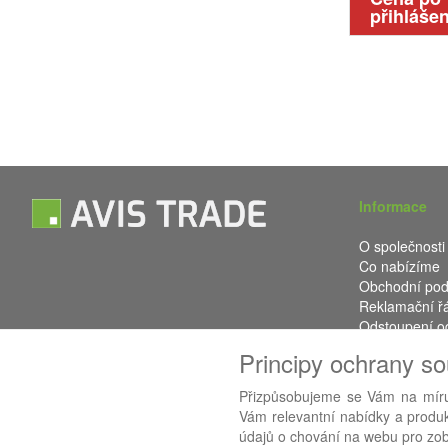
přihlášen
Informace
O společnosti
Co nabízíme
Obchodní po
Reklamační ř
Odstoupení o
Kontakt
Principy ochrany s
Přizpůsobujeme se Vám na míru
Vám relevantní nabídky a produkt
Používáme
AB
údajů o chování na webu pro zobr