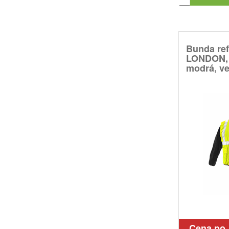
Bunda ref
LONDON, 5
modrá, ve
Cena po