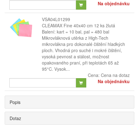
Na objednávku
VSA04L01299
CLEAMAX Fine 40x40 cm 12 ks žlutá
Balení: kart = 10 bal, pal = 480 bal
Mikrovláknová utěrka z High-Tech
mikrovlákna pro dokonalé čištění hladkých
ploch. Vhodná pro suché i mokré čištění,
vysoká pevnost a stálost, možnost
opakovaného praní, při teplotách 65 až
95°C. Vysok...
Cena:
Cena na dotaz
Na objednávku
Popis
Dotaz