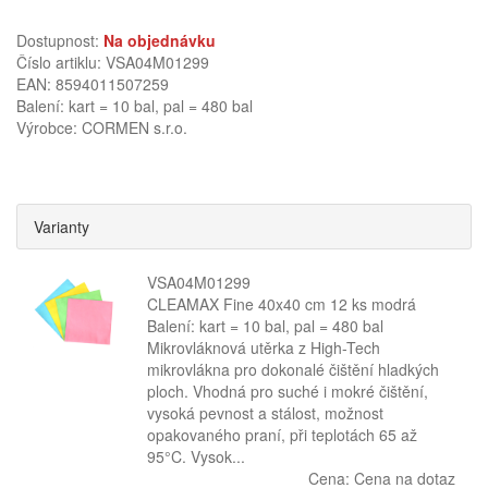
Dostupnost:
Na objednávku
Číslo artiklu: VSA04M01299
EAN: 8594011507259
Balení: kart = 10 bal, pal = 480 bal
Výrobce:
CORMEN s.r.o.
Varianty
VSA04M01299
CLEAMAX Fine 40x40 cm 12 ks modrá
Balení: kart = 10 bal, pal = 480 bal
Mikrovláknová utěrka z High-Tech
mikrovlákna pro dokonalé čištění hladkých
ploch. Vhodná pro suché i mokré čištění,
vysoká pevnost a stálost, možnost
opakovaného praní, při teplotách 65 až
95°C. Vysok...
Cena:
Cena na dotaz