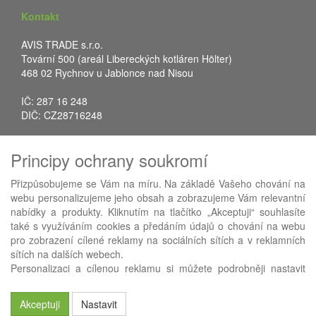
Kontakt
AVIS TRADE s.r.o.
Tovární 500 (areál Libereckých kotláren Hölter)
468 02 Rychnov u Jablonce nad Nisou
IČ: 287 16 248
DIČ: CZ28716248
Tel.: +420 483 388 078
Principy ochrany soukromí
Fax: +420 483 034 590
E-mail:
info@avistrade.cz
Přizpůsobujeme se Vám na míru. Na základě Vašeho chování na
Web:
www.avistrade.cz
webu personalizujeme jeho obsah a zobrazujeme Vám relevantní
nabídky a produkty. Kliknutím na tlačítko „Akceptuji“ souhlasíte
také s využíváním cookies a předáním údajů o chování na webu
pro zobrazení cílené reklamy na sociálních sítích a v reklamních
sítích na dalších webech.
Používáme
ABRA eShop
- nejlepší řešení e-commerce pro náš
Personalizaci a cílenou reklamu si můžete podrobněji nastavit
procesní informační systém
FLORES
.
nebo kdykoli vypnout po kliknutí na tlačítko „Nastavit“.
Akceptuji
Nastavit