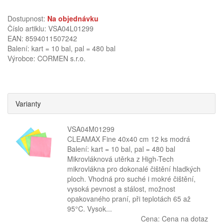
Dostupnost:
Na objednávku
Číslo artiklu: VSA04L01299
EAN: 8594011507242
Balení: kart = 10 bal, pal = 480 bal
Výrobce:
CORMEN s.r.o.
Varianty
VSA04M01299
CLEAMAX Fine 40x40 cm 12 ks modrá
Balení: kart = 10 bal, pal = 480 bal
Mikrovláknová utěrka z High-Tech
mikrovlákna pro dokonalé čištění hladkých
ploch. Vhodná pro suché i mokré čištění,
vysoká pevnost a stálost, možnost
opakovaného praní, při teplotách 65 až
95°C. Vysok...
Cena:
Cena na dotaz