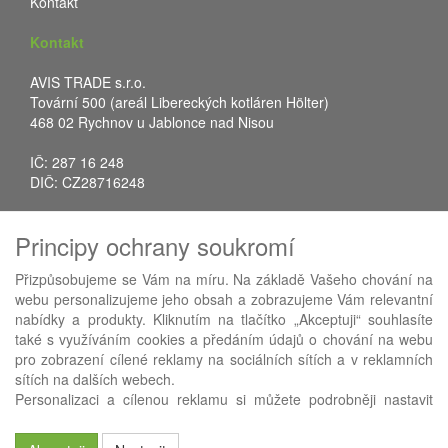
Kontakt
Kontakt
AVIS TRADE s.r.o.
Tovární 500 (areál Libereckých kotláren Hölter)
468 02 Rychnov u Jablonce nad Nisou
IČ: 287 16 248
DIČ: CZ28716248
Tel.: +420 483 388 078
Principy ochrany soukromí
Fax: +420 483 034 590
E-mail:
info@avistrade.cz
Přizpůsobujeme se Vám na míru. Na základě Vašeho chování na
Web:
www.avistrade.cz
webu personalizujeme jeho obsah a zobrazujeme Vám relevantní
nabídky a produkty. Kliknutím na tlačítko „Akceptuji“ souhlasíte
také s využíváním cookies a předáním údajů o chování na webu
pro zobrazení cílené reklamy na sociálních sítích a v reklamních
sítích na dalších webech.
Používáme
ABRA eShop
- nejlepší řešení e-commerce pro náš
Personalizaci a cílenou reklamu si můžete podrobněji nastavit
procesní informační systém
FLORES
.
nebo kdykoli vypnout po kliknutí na tlačítko „Nastavit“.