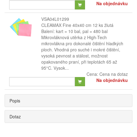
Na objednávku
VSA04L01299
CLEAMAX Fine 40x40 cm 12 ks žlutá
Balení: kart = 10 bal, pal = 480 bal
Mikrovláknová utěrka z High-Tech
mikrovlákna pro dokonalé čištění hladkých
ploch. Vhodná pro suché i mokré čištění,
vysoká pevnost a stálost, možnost
opakovaného praní, při teplotách 65 až
95°C. Vysok...
Cena:
Cena na dotaz
Na objednávku
Popis
Dotaz