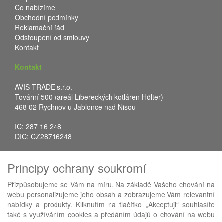
Co nabízíme
Obchodní podmínky
Reklamační řád
Odstoupení od smlouvy
Kontakt
Kontakt
AVIS TRADE s.r.o.
Tovární 500 (areál Libereckých kotláren Hölter)
468 02 Rychnov u Jablonce nad Nisou
IČ: 287 16 248
DIČ: CZ28716248
Tel.: +420 483 388 078
Principy ochrany soukromí
Fax: +420 483 034 590
E-mail:
info@avistrade.cz
Přizpůsobujeme se Vám na míru. Na základě Vašeho chování na
Web:
www.avistrade.cz
webu personalizujeme jeho obsah a zobrazujeme Vám relevantní
nabídky a produkty. Kliknutím na tlačítko „Akceptuji“ souhlasíte
také s využíváním cookies a předáním údajů o chování na webu