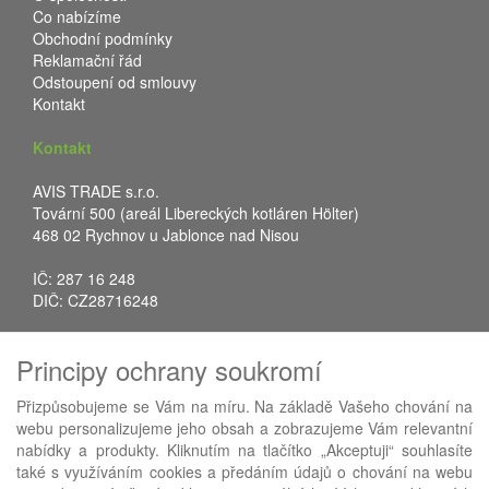
Co nabízíme
Obchodní podmínky
Reklamační řád
Odstoupení od smlouvy
Kontakt
Kontakt
AVIS TRADE s.r.o.
Tovární 500 (areál Libereckých kotláren Hölter)
468 02 Rychnov u Jablonce nad Nisou
IČ: 287 16 248
DIČ: CZ28716248
Tel.: +420 483 388 078
Principy ochrany soukromí
Fax: +420 483 034 590
E-mail:
info@avistrade.cz
Přizpůsobujeme se Vám na míru. Na základě Vašeho chování na
Web:
www.avistrade.cz
webu personalizujeme jeho obsah a zobrazujeme Vám relevantní
nabídky a produkty. Kliknutím na tlačítko „Akceptuji“ souhlasíte
také s využíváním cookies a předáním údajů o chování na webu