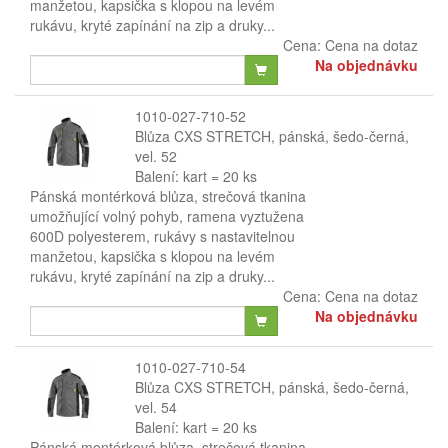
manžetou, kapsička s klopou na levém
rukávu, kryté zapínání na zip a druky...
Cena:
Cena na dotaz
Na objednávku
1010-027-710-52
Blůza CXS STRETCH, pánská, šedo-černá,
vel. 52
Balení: kart = 20 ks
Pánská montérková blůza, strečová tkanina
umožňující volný pohyb, ramena vyztužena
600D polyesterem, rukávy s nastavitelnou
manžetou, kapsička s klopou na levém
rukávu, kryté zapínání na zip a druky...
Cena:
Cena na dotaz
Na objednávku
1010-027-710-54
Blůza CXS STRETCH, pánská, šedo-černá,
vel. 54
Balení: kart = 20 ks
Pánská montérková blůza, strečová tkanina