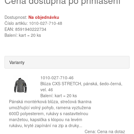
Cena dostupná po přihlášení
Dostupnost:
Na objednávku
Číslo artiklu: 1010-027-710-48
EAN: 8591940222734
Balení: kart = 20 ks
Varianty
1010-027-710-46
Blůza CXS STRETCH, pánská, šedo-černá,
vel. 46
Balení: kart = 20 ks
Pánská montérková blůza, strečová tkanina
umožňující volný pohyb, ramena vyztužena
600D polyesterem, rukávy s nastavitelnou
manžetou, kapsička s klopou na levém
rukávu, kryté zapínání na zip a druky...
Cena:
Cena na dotaz