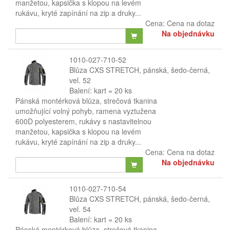
manžetou, kapsička s klopou na levém
rukávu, kryté zapínání na zip a druky...
Cena:
Cena na dotaz
Na objednávku
1010-027-710-52
Blůza CXS STRETCH, pánská, šedo-černá,
vel. 52
Balení: kart = 20 ks
Pánská montérková blůza, strečová tkanina
umožňující volný pohyb, ramena vyztužena
600D polyesterem, rukávy s nastavitelnou
manžetou, kapsička s klopou na levém
rukávu, kryté zapínání na zip a druky...
Cena:
Cena na dotaz
Na objednávku
1010-027-710-54
Blůza CXS STRETCH, pánská, šedo-černá,
vel. 54
Balení: kart = 20 ks
Pánská montérková blůza, strečová tkanina