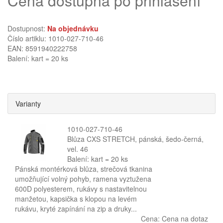
Cena dostupná po přihlášení
Dostupnost:
Na objednávku
Číslo artiklu: 1010-027-710-46
EAN: 8591940222758
Balení: kart = 20 ks
Varianty
1010-027-710-46
Blůza CXS STRETCH, pánská, šedo-černá,
vel. 46
Balení: kart = 20 ks
Pánská montérková blůza, strečová tkanina
umožňující volný pohyb, ramena vyztužena
600D polyesterem, rukávy s nastavitelnou
manžetou, kapsička s klopou na levém
rukávu, kryté zapínání na zip a druky...
Cena:
Cena na dotaz