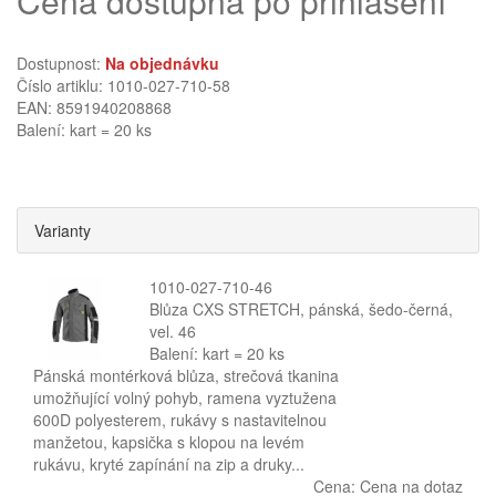
Cena dostupná po přihlášení
Dostupnost:
Na objednávku
Číslo artiklu: 1010-027-710-58
EAN: 8591940208868
Balení: kart = 20 ks
Varianty
1010-027-710-46
Blůza CXS STRETCH, pánská, šedo-černá,
vel. 46
Balení: kart = 20 ks
Pánská montérková blůza, strečová tkanina
umožňující volný pohyb, ramena vyztužena
600D polyesterem, rukávy s nastavitelnou
manžetou, kapsička s klopou na levém
rukávu, kryté zapínání na zip a druky...
Cena:
Cena na dotaz