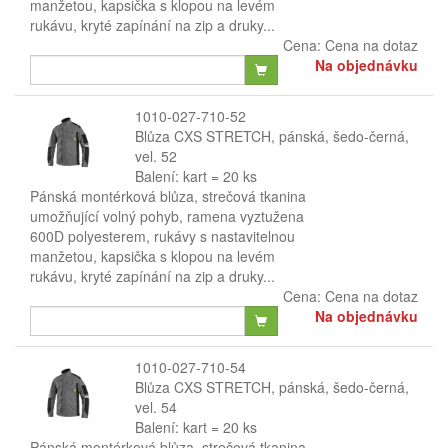
manžetou, kapsička s klopou na levém
rukávu, kryté zapínání na zip a druky...
Cena:
Cena na dotaz
Na objednávku
1010-027-710-52
Blůza CXS STRETCH, pánská, šedo-černá,
vel. 52
Balení: kart = 20 ks
Pánská montérková blůza, strečová tkanina
umožňující volný pohyb, ramena vyztužena
600D polyesterem, rukávy s nastavitelnou
manžetou, kapsička s klopou na levém
rukávu, kryté zapínání na zip a druky...
Cena:
Cena na dotaz
Na objednávku
1010-027-710-54
Blůza CXS STRETCH, pánská, šedo-černá,
vel. 54
Balení: kart = 20 ks
Pánská montérková blůza, strečová tkanina