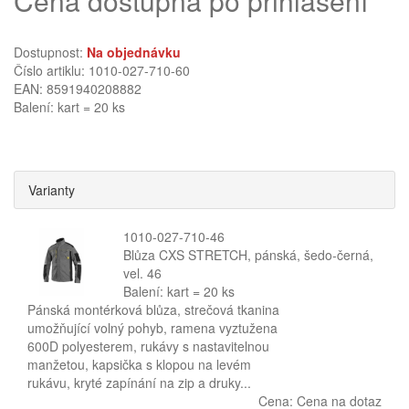
Cena dostupná po přihlášení
Dostupnost:
Na objednávku
Číslo artiklu: 1010-027-710-60
EAN: 8591940208882
Balení: kart = 20 ks
Varianty
1010-027-710-46
Blůza CXS STRETCH, pánská, šedo-černá,
vel. 46
Balení: kart = 20 ks
Pánská montérková blůza, strečová tkanina
umožňující volný pohyb, ramena vyztužena
600D polyesterem, rukávy s nastavitelnou
manžetou, kapsička s klopou na levém
rukávu, kryté zapínání na zip a druky...
Cena:
Cena na dotaz