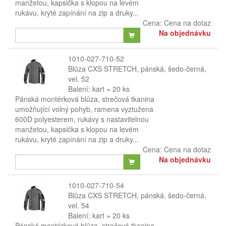
manžetou, kapsička s klopou na levém
rukávu, kryté zapínání na zip a druky...
Cena:
Cena na dotaz
Na objednávku
1010-027-710-52
Blůza CXS STRETCH, pánská, šedo-černá,
vel. 52
Balení: kart = 20 ks
Pánská montérková blůza, strečová tkanina
umožňující volný pohyb, ramena vyztužena
600D polyesterem, rukávy s nastavitelnou
manžetou, kapsička s klopou na levém
rukávu, kryté zapínání na zip a druky...
Cena:
Cena na dotaz
Na objednávku
1010-027-710-54
Blůza CXS STRETCH, pánská, šedo-černá,
vel. 54
Balení: kart = 20 ks
Pánská montérková blůza, strečová tkanina