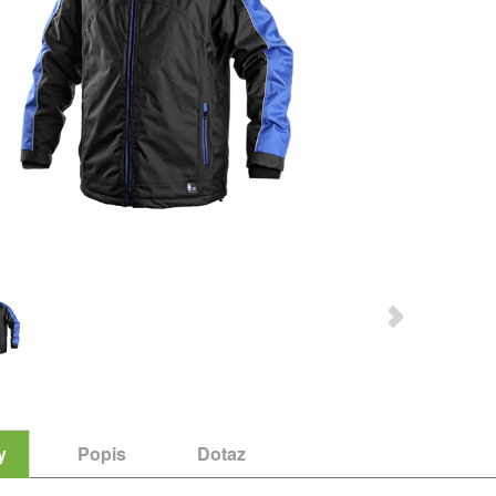
y
Popis
Dotaz