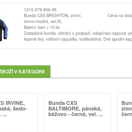
1210-078-806-95
Bunda CXS BRIGHTON, zimní,
Cena na dot
černo-modrá, vel.XL
Balení: kart = 10 ks
Zateplená bunda, větrání v podpaží, odepínací kapuce, pr
lepené švy, reflexní výpustky, voděodolná. Dvě spodní kaps
ZBOŽÍ V KATEGORII
S IRVINE,
Bunda CXS
Bun
nská, šedo-
BALTIMORE, pánská,
zimn
 ...
béžovo - černá, vel. ...
čern