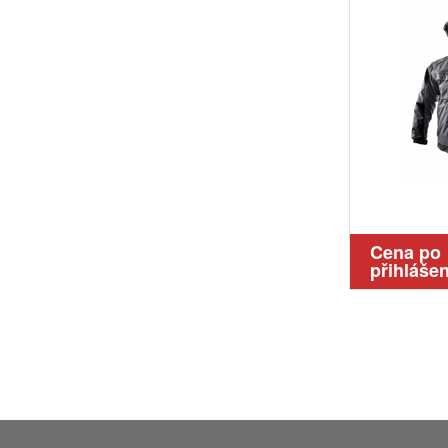
Cena po
přihlášen