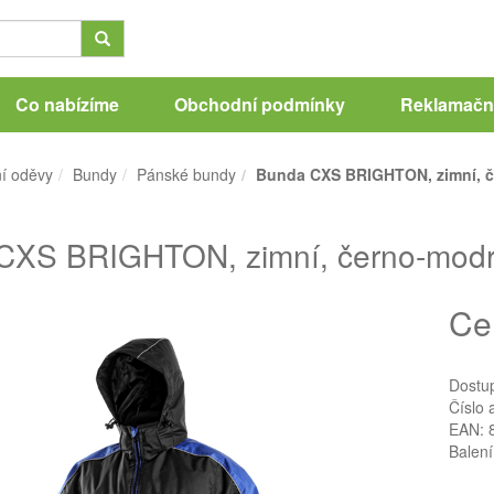
Co nabízíme
Obchodní podmínky
Reklamační
í oděvy
Bundy
Pánské bundy
Bunda CXS BRIGHTON, zimní, č
CXS BRIGHTON, zimní, černo-modrá
Ce
Dostu
Číslo 
EAN: 
Balení