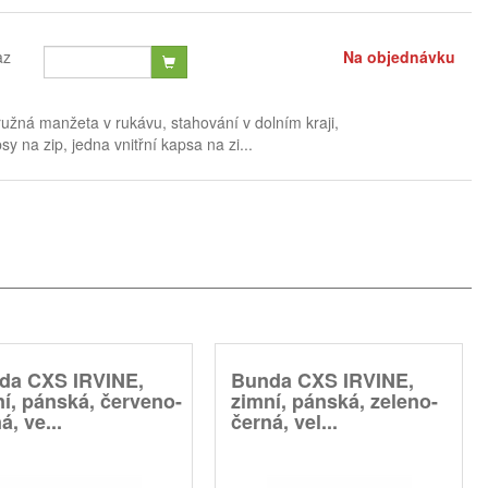
az
Na objednávku
užná manžeta v rukávu, stahování v dolním kraji,
y na zip, jedna vnitřní kapsa na zi...
da CXS IRVINE,
Bunda CXS IRVINE,
í, pánská, červeno-
zimní, pánská, zeleno-
á, ve...
černá, vel...