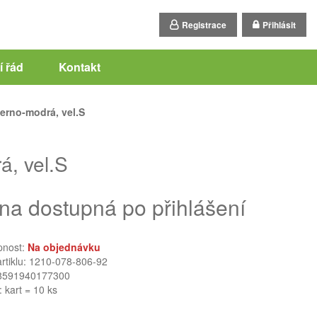
Registrace
Přihlásit
 řád
Kontakt
erno-modrá, vel.S
, vel.S
na dostupná po přihlášení
pnost:
Na objednávku
artiklu: 1210-078-806-92
8591940177300
: kart = 10 ks