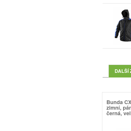
DALŠÍ 
Bunda CX
zimní, pá
černá, vel.