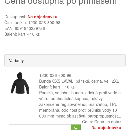
Cena dostupná po přihlášení
Dostupnost:
Na objednávku
Číslo artiklu: 1230-026-800-98
EAN: 8591940229726
Balení: kart = 10 ks
Varianty
1230-026-800-96
Bunda CXS LAVAL, pánská, černá, vel. 2XL
Balení: kart = 10 ks
Pánská, softshell bunda, odolná proti vodě a
větru, odnímatelná kapuce, rukávy
zakončené regulovatelnou manžetou, TPU
membrána, odolnost proti průniku vody 10
000 mm mimo oblast švů, paropropustnost...
Cena:
Cena na dotaz
Na objednávku