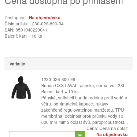
Cena dostupná po přihlášení
Dostupnost:
Na objednávku
Číslo artiklu: 1230-026-800-94
EAN: 8591940229641
Balení: kart = 10 ks
Varianty
1230-026-800-96
Bunda CXS LAVAL, pánská, černá, vel. 2XL
Balení: kart = 10 ks
Pánská, softshell bunda, odolná proti vodě a
větru, odnímatelná kapuce, rukávy
zakončené regulovatelnou manžetou, TPU
membrána, odolnost proti průniku vody 10
000 mm mimo oblast švů, paropropustnost...
Cena:
Cena na dotaz
Na objednávku