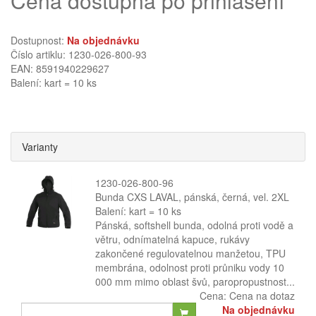
Cena dostupná po přihlášení
Dostupnost:
Na objednávku
Číslo artiklu: 1230-026-800-93
EAN: 8591940229627
Balení: kart = 10 ks
Varianty
1230-026-800-96
Bunda CXS LAVAL, pánská, černá, vel. 2XL
Balení: kart = 10 ks
Pánská, softshell bunda, odolná proti vodě a
větru, odnímatelná kapuce, rukávy
zakončené regulovatelnou manžetou, TPU
membrána, odolnost proti průniku vody 10
000 mm mimo oblast švů, paropropustnost...
Cena:
Cena na dotaz
Na objednávku