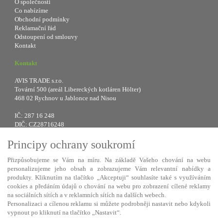
O společnosti
Co nabízíme
Obchodní podmínky
Reklamační řád
Odstoupení od smlouvy
Kontakt
Kontakt
AVIS TRADE s.r.o.
Tovární 500 (areál Libereckých kotláren Hölter)
468 02 Rychnov u Jablonce nad Nisou
IČ: 287 16 248
DIČ: CZ28716248
Principy ochrany soukromí
Tel.: +420 483 388 078
Fax: +420 483 034 590
Přizpůsobujeme se Vám na míru. Na základě Vašeho chování na webu
E-mail:
info@avistrade.cz
personalizujeme jeho obsah a zobrazujeme Vám relevantní nabídky a
Web:
www.avistrade.cz
produkty. Kliknutím na tlačítko „Akceptuji“ souhlasíte také s využíváním
cookies a předáním údajů o chování na webu pro zobrazení cílené reklamy
na sociálních sítích a v reklamních sítích na dalších webech.
Personalizaci a cílenou reklamu si můžete podrobněji nastavit nebo kdykoli
vypnout po kliknutí na tlačítko „Nastavit“.