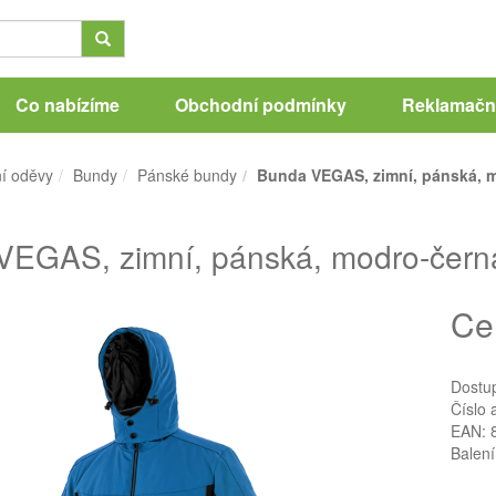
Co nabízíme
Obchodní podmínky
Reklamační
í oděvy
Bundy
Pánské bundy
Bunda VEGAS, zimní, pánská, m
EGAS, zimní, pánská, modro-černá
Ce
Dostu
Číslo 
EAN: 
Balení