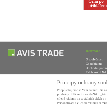
Cena po
přihlášení
Informace
O společnosti
Co nabízíme
Obchodní podm
Reklamační řád
Odstoupení od 
Kontakt
Principy ochrany so
Přizpůsobujeme se Vám na míru. Na zá
produkty. Kliknutím na tlačítko „Ak
Použív
cílené reklamy na sociálních sítích a 
Personalizaci a cílenou reklamu si můž