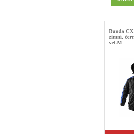
Bunda C
zimní, čer
vel.M