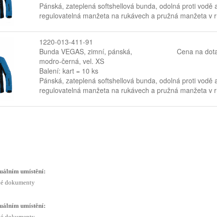
Pánská, zateplená softshellová bunda, odolná proti vodě 
regulovatelná manžeta na rukávech a pružná manžeta v ruk
1220-013-411-91
Bunda VEGAS, zimní, pánská,
Cena na dot
modro-černá, vel. XS
Balení: kart = 10 ks
Pánská, zateplená softshellová bunda, odolná proti vodě 
regulovatelná manžeta na rukávech a pružná manžeta v ruk
uálním umístění:
é dokumenty
uálním umístění:
é dokumenty