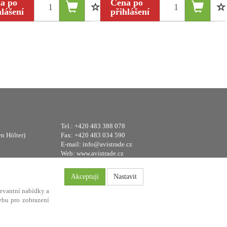
a po
Cena po
hlášení
přihlášení
Tel.: +420 483 388 078
en Hölter)
Fax: +420 483 034 590
E-mail:
info@avistrade.cz
Web:
www.avistrade.cz
Akceptuji
Nastavit
evantní nabídky a
ebu pro zobrazení
FLORES
.