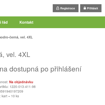
Registrace
Přihlásit
 řád
Kontakt
odro-černá, vel. 4XL
, vel. 4XL
na dostupná po přihlášení
pnost:
Na objednávku
artiklu: 1220-013-411-98
8591940197209
: kart = 10 ks