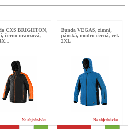
da CXS BRIGHTON,
Bunda VEGAS, zimní,
í, černo-oranžová,
pánská, modro-černá, vel.
4X...
2XL
Na objednávku
Na objednávku