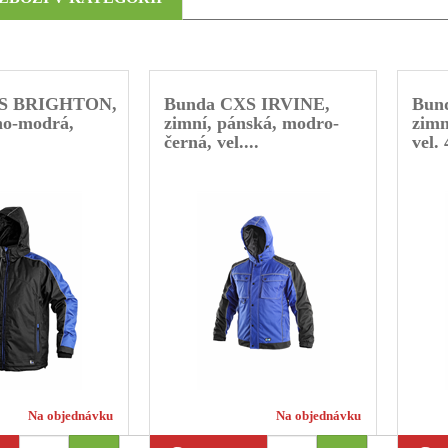
XS BRIGHTON,
Bunda CXS IRVINE,
Bun
no-modrá,
zimní, pánská, modro-
zimn
černá, vel....
vel. 
Na objednávku
Na objednávku