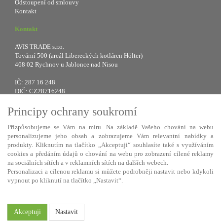
Odstoupení od smlouvy
Kontakt
Kontakt
AVIS TRADE s.r.o.
Tovární 500 (areál Libereckých kotláren Hölter)
468 02 Rychnov u Jablonce nad Nisou
IČ: 287 16 248
DIČ: CZ28716248
Principy ochrany soukromí
Tel.: +420 483 388 078
Fax: +420 483 034 590
Přizpůsobujeme se Vám na míru. Na základě Vašeho chování na webu
E-mail:
info@avistrade.cz
personalizujeme jeho obsah a zobrazujeme Vám relevantní nabídky a
Web:
www.avistrade.cz
produkty. Kliknutím na tlačítko „Akceptuji“ souhlasíte také s využíváním
cookies a předáním údajů o chování na webu pro zobrazení cílené reklamy
na sociálních sítích a v reklamních sítích na dalších webech.
Personalizaci a cílenou reklamu si můžete podrobněji nastavit nebo kdykoli
vypnout po kliknutí na tlačítko „Nastavit“.
Používáme
ABRA eShop
- nejlepší řešení e-commerce pro náš procesní
informační systém
FLORES
.
Akceptuji
Nastavit