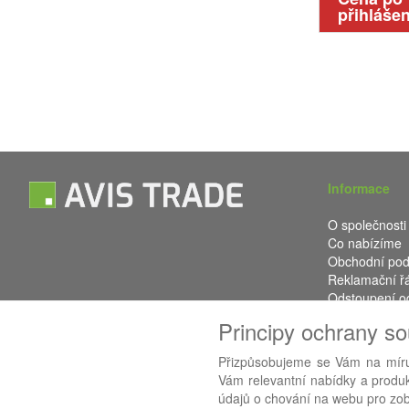
přihlášen
Informace
O společnosti
Co nabízíme
Obchodní po
Reklamační ř
Odstoupení o
Kontakt
Principy ochrany s
Přizpůsobujeme se Vám na míru
Vám relevantní nabídky a produkt
Používáme
AB
údajů o chování na webu pro zobr