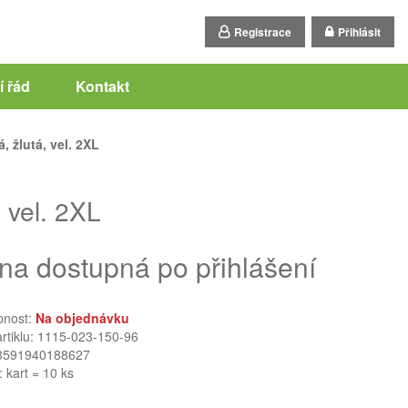
Registrace
Přihlásit
 řád
Kontakt
 žlutá, vel. 2XL
 vel. 2XL
na dostupná po přihlášení
pnost:
Na objednávku
artiklu: 1115-023-150-96
8591940188627
: kart = 10 ks