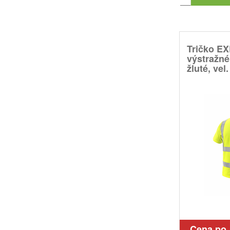
Tričko E
výstražné
žluté, vel
Cena po