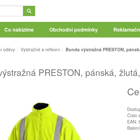
Co nabízíme
Obchodní podmínky
Reklamační
í oděvy
Výstražné a reflexní
Bunda výstražná PRESTON, pánská,
ýstražná PRESTON, pánská, žlutá,
Ce
Dostu
Číslo 
EAN: 
Balení