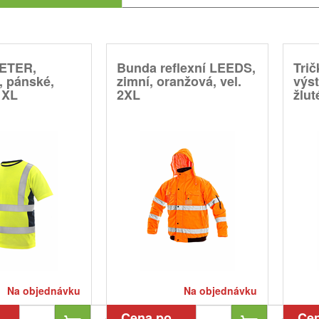
XETER,
Bunda reflexní LEEDS,
Tri
, pánské,
zimní, oranžová, vel.
výst
. XL
2XL
žlut
Na objednávku
Na objednávku
Cena po
Ce