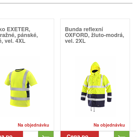
čko EXETER,
Bunda reflexní
ražné, pánské,
OXFORD, žluto-modrá,
é, vel. 4XL
vel. 2XL
Na objednávku
Na objednávku
na po
Cena po