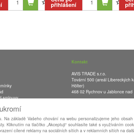
í
přihlášení
při
Kontakt
AVIS TRADE s.r.o.
Tovární 500 (areál Libereckých k
dmínky
Hölter)
ád
468 02 Rychnov u Jablonce nad
d smlouvy
IČ: 287 16 248
oukromí
DIČ: CZ28716248
. Na základě Vašeho chování na webu personalizujeme jeho obsah
y. Kliknutím na tlačítko „Akceptuji“ souhlasíte také s využíváním coo
RA eShop
- nejlepší řešení e-commerce pro náš procesní informační 
azení cílené reklamy na sociálních sítích a v reklamních sítích na dal