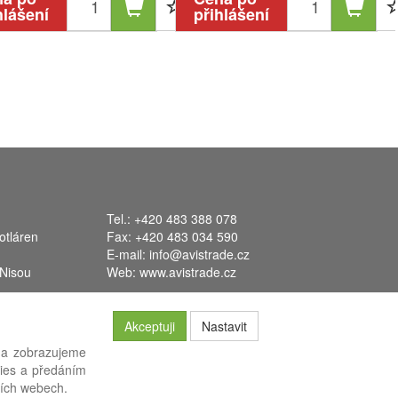
hlášení
přihlášení
Tel.: +420 483 388 078
otláren
Fax: +420 483 034 590
E-mail:
info@avistrade.cz
 Nisou
Web:
www.avistrade.cz
Akceptuji
Nastavit
 a zobrazujeme
kies a předáním
systém
FLORES
.
ších webech.