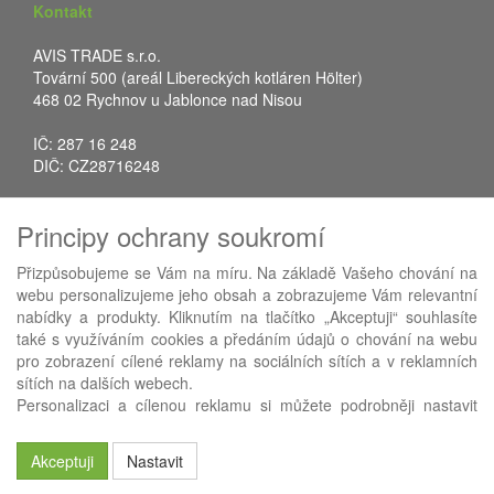
Kontakt
AVIS TRADE s.r.o.
Tovární 500 (areál Libereckých kotláren Hölter)
468 02 Rychnov u Jablonce nad Nisou
IČ: 287 16 248
DIČ: CZ28716248
Tel.: +420 483 388 078
Principy ochrany soukromí
Fax: +420 483 034 590
E-mail:
info@avistrade.cz
Přizpůsobujeme se Vám na míru. Na základě Vašeho chování na
Web:
www.avistrade.cz
webu personalizujeme jeho obsah a zobrazujeme Vám relevantní
nabídky a produkty. Kliknutím na tlačítko „Akceptuji“ souhlasíte
také s využíváním cookies a předáním údajů o chování na webu
pro zobrazení cílené reklamy na sociálních sítích a v reklamních
sítích na dalších webech.
Používáme
ABRA eShop
- nejlepší řešení e-commerce pro náš
Personalizaci a cílenou reklamu si můžete podrobněji nastavit
procesní informační systém
FLORES
.
nebo kdykoli vypnout po kliknutí na tlačítko „Nastavit“.
Akceptuji
Nastavit