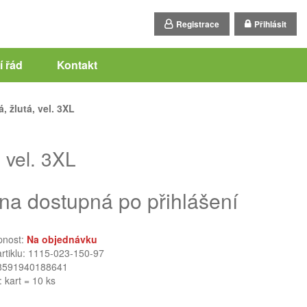
Registrace
Přihlásit
 řád
Kontakt
 žlutá, vel. 3XL
 vel. 3XL
na dostupná po přihlášení
pnost:
Na objednávku
artiklu: 1115-023-150-97
8591940188641
: kart = 10 ks