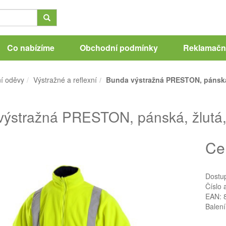
Co nabízíme
Obchodní podmínky
Reklamační
í oděvy
Výstražné a reflexní
Bunda výstražná PRESTON, pánská,
ýstražná PRESTON, pánská, žlutá,
Ce
Dostu
Číslo 
EAN: 
Balení