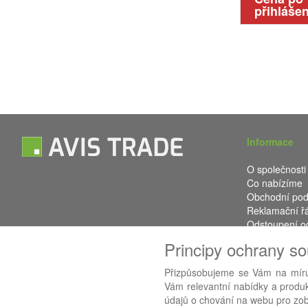
přihlášen
Informace
O společnosti
Co nabízíme
Obchodní po
Reklamační ř
Odstoupení o
Kontakt
Principy ochrany s
Přizpůsobujeme se Vám na míru
Vám relevantní nabídky a produkt
Používáme
AB
údajů o chování na webu pro zobr