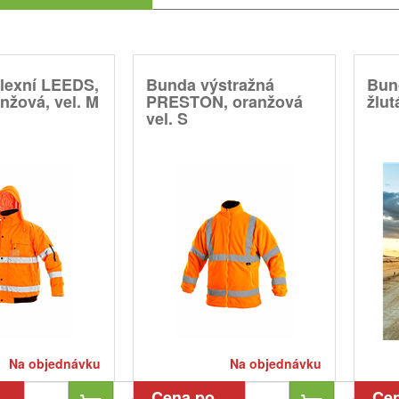
lexní LEEDS,
Bunda výstražná
Bund
anžová, vel. M
PRESTON, oranžová
žlut
vel. S
Na objednávku
Na objednávku
Cena po
Ce