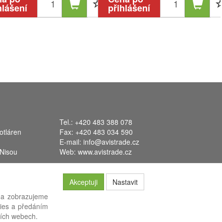
hlášení
přihlášení
Tel.: +420 483 388 078
otláren
Fax: +420 483 034 590
E-mail:
info@avistrade.cz
 Nisou
Web:
www.avistrade.cz
Akceptuji
Nastavit
 a zobrazujeme
kies a předáním
systém
FLORES
.
ších webech.