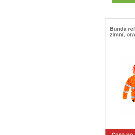
Bunda ref
zimní, or
Cena po