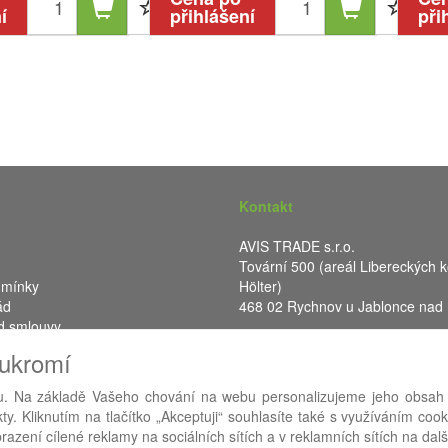
í
přihlášení
při
Kontakt
AVIS TRADE s.r.o.
Tovární 500 (areál Libereckých k
dmínky
Hölter)
ád
468 02 Rychnov u Jablonce nad
d smlouvy
IČ: 287 16 248
oukromí
DIČ: CZ28716248
. Na základě Vašeho chování na webu personalizujeme jeho obsah
y. Kliknutím na tlačítko „Akceptuji“ souhlasíte také s využíváním coo
RA eShop
- nejlepší řešení e-commerce pro náš procesní informační 
azení cílené reklamy na sociálních sítích a v reklamních sítích na dal