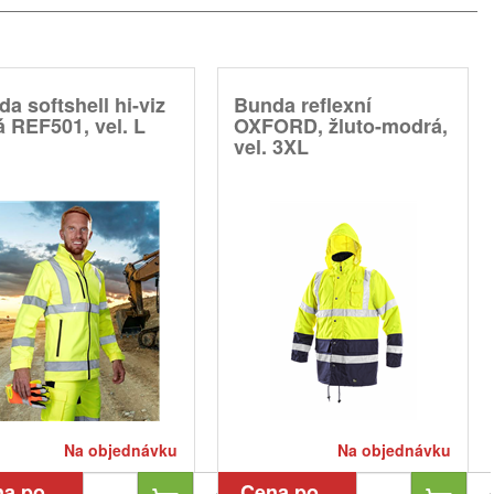
a softshell hi-viz
Bunda reflexní
á REF501, vel. L
OXFORD, žluto-modrá,
vel. 3XL
Na objednávku
Na objednávku
na po
Cena po