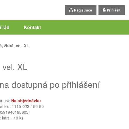
Registrace
Přihlásit
 řád
Kontakt
 žlutá, vel. XL
vel. XL
na dostupná po přihlášení
pnost:
Na objednávku
artiklu: 1115-023-150-95
8591940188603
: kart = 10 ks