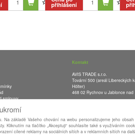
í
přihlášení
při
Kontakt
AVIS TRADE s.r.o.
Tovární 500 (areál Libereckých k
dmínky
Hölter)
ád
468 02 Rychnov u Jablonce nad
d smlouvy
IČ: 287 16 248
oukromí
DIČ: CZ28716248
. Na základě Vašeho chování na webu personalizujeme jeho obsah
y. Kliknutím na tlačítko „Akceptuji“ souhlasíte také s využíváním coo
RA eShop
- nejlepší řešení e-commerce pro náš procesní informační 
azení cílené reklamy na sociálních sítích a v reklamních sítích na dal