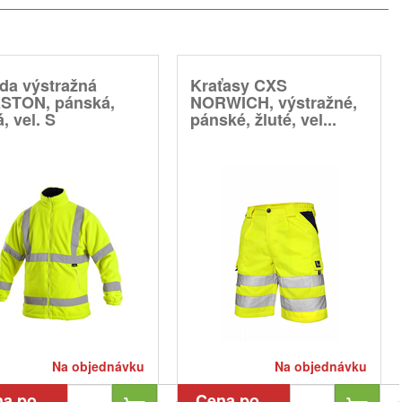
da výstražná
Kraťasy CXS
STON, pánská,
NORWICH, výstražné,
á, vel. S
pánské, žluté, vel...
Na objednávku
Na objednávku
na po
Cena po