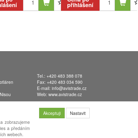
hlášení
přihlášení
Tel.: +420 483 388 078
otláren
Fax: +420 483 034 590
E-mail:
info@avistrade.cz
 Nisou
Web:
www.avistrade.cz
Akceptuji
Nastavit
 a zobrazujeme
kies a předáním
systém
FLORES
.
ších webech.