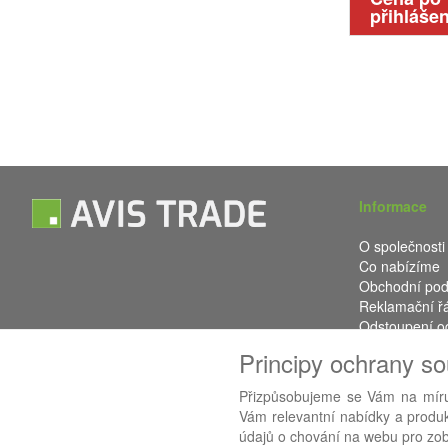
přihlášen
Informace
O společnosti
Co nabízíme
Obchodní po
Reklamační ř
Odstoupení o
Kontakt
Principy ochrany s
Přizpůsobujeme se Vám na míru
Vám relevantní nabídky a produkt
Používáme
AB
údajů o chování na webu pro zobr