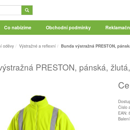
Co nabízíme
Obchodní podmínky
Reklamační
í oděvy
Výstražné a reflexní
Bunda výstražná PRESTON, pánská,
ýstražná PRESTON, pánská, žlutá, 
Ce
Dostu
Číslo 
EAN: 
Balení