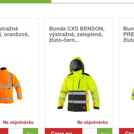
stražná
Bunda CXS BENSON,
Bun
 oranžová,
výstražná, zateplená,
PRE
žluto-čern...
žlut
Na objednávku
Na objednávku
Cena po
Ce